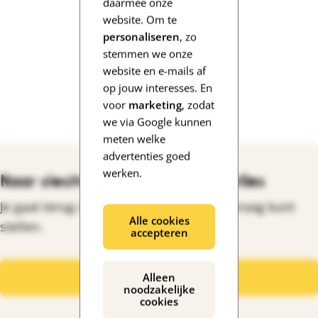
daarmee onze
website. Om te
personaliseren
, zo
stemmen we onze
website en e-mails af
op jouw interesses. En
voor
marketing
, zodat
we via Google kunnen
meten welke
advertenties goed
werken.
Naar slecht horen en gehoorverlies
Je gaat terug naar de pagina waar je je vraag kunt
Alle cookies
stellen.
accepteren
Stel hier je vraag
Alleen
noodzakelijke
cookies