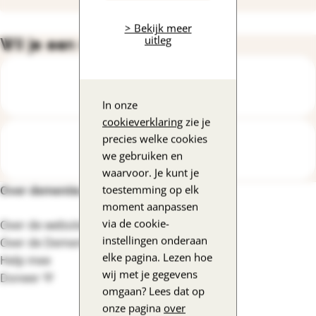
> Bekijk meer
uitleg
Wil je een vraag stellen?
Bel de DementieLijn
In onze
cookieverklaring
zie je
precies welke cookies
Mail een expert
we gebruiken en
waarvoor. Je kunt je
toestemming op elk
Over dementie.nl
Footernavigatie
moment aanpassen
via de cookie-
Over de website
instellingen onderaan
Over de DementieLijn
elke pagina. Lezen hoe
Help mee
wij met je gegevens
Doneer 💛
omgaan? Lees dat op
onze pagina
over