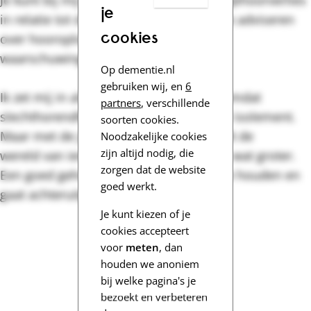
Je kunt bij mij terecht met vragen over gehoorverlies
je
in relatie tot dementie. Daarnaast kan ik adviseren
cookies
over hooroplossingen, wek- en
waarschuwingssystemen.
Op dementie.nl
gebruiken wij, en
6
Ik zet mij in als expert op dementie.nl omdat
partners
, verschillende
slechthorendheid kan leiden tot sociaal isolement.
soorten cookies.
Maar met de juiste hooroplossing wordt de
Noodzakelijke cookies
zijn altijd nodig, die
wereld van iemand met dementie weer wat groter.
zorgen dat de website
Een goed gehoor helpt om je brein fit te houden en
goed werkt.
gaat achteruitgang tegen.
Je kunt kiezen of je
cookies accepteert
voor
meten
, dan
houden we anoniem
bij welke pagina's je
bezoekt en verbeteren