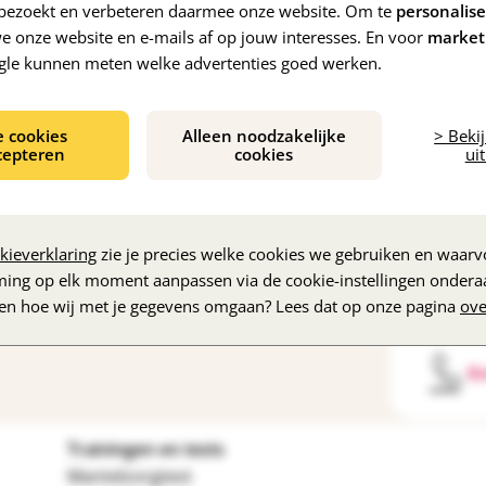
e bezoekt en verbeteren daarmee onze website. Om te
personalis
 onze website en e-mails af op jouw interesses. En voor
market
Marokkaans-Nederlandse informatie
Laatste zorg
gle kunnen meten welke advertenties goed werken.
e cookies
Alleen noodzakelijke
> Beki
cepteren
cookies
uit
kieverklaring
zie je precies welke cookies we gebruiken en waarvo
ming op elk moment aanpassen via de cookie-instellingen ondera
zen hoe wij met je gegevens omgaan? Lees dat op onze pagina
ove
Be
Trainingen en tests
Mantelzorgtest