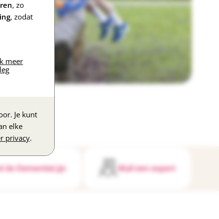
eren
, zo
ing
, zodat
jk meer
leg
or. Je kunt
an elke
r privacy
.
l de DementieLijn
Mail een expert