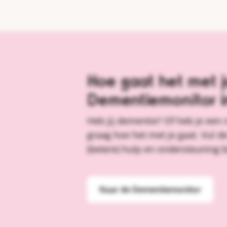
Hoe gaat het met j
Dementiemonitor i
Heb jij dementie? Of heb je een
graag hoe het met je gaat. Vul de
(betere) hulp en ondersteuning b
Naar de Dementiemonitor