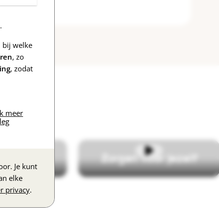
.
bij welke
eren
, zo
ing
, zodat
jk meer
leg
op je werk
Zorgen voor jezelf
or. Je kunt
an elke
r privacy
.