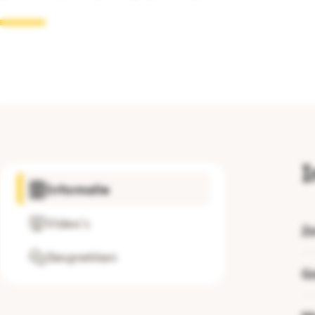
I
Informatie
Video's
Zo
Gesprekken
Go