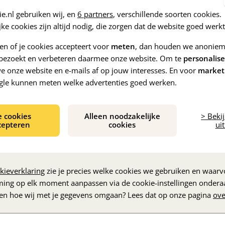
e.nl gebruiken wij, en
6 partners
, verschillende soorten cookies.
ke cookies zijn altijd nodig, die zorgen dat de website goed werkt
zen of je cookies accepteert voor
meten
, dan houden we anoniem 
e bezoekt en verbeteren daarmee onze website. Om te
personalis
 onze website en e-mails af op jouw interesses. En voor
market
gle kunnen meten welke advertenties goed werken.
ideo's over zorgen voor jezelf
orige
e cookies
Alleen noodzakelijke
> Beki
olgende
cepteren
cookies
uit
Tips voor partners en
Vertel het 
kieverklaring
zie je precies welke cookies we gebruiken en waarvo
familie
ming op elk moment aanpassen via de cookie-instellingen ondera
zen hoe wij met je gegevens omgaan? Lees dat op onze pagina
ove