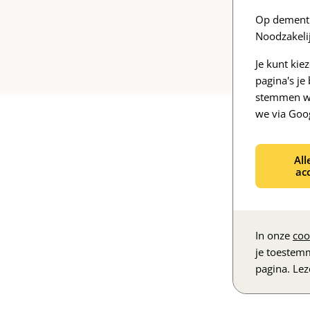
Op dementi
Noodzakelij
Je kunt kie
pagina's j
stemmen we
we via Goo
V
V
All
V
ac
In onze
coo
je toestem
pagina. Le