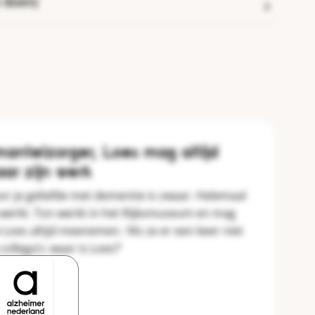
e doen)
mantelzorger, Loes mag altijd
ar zijn werk
or je geliefde met dementie is zwaar. Helemaal
g werkt. Ton werkt in het Rijksmuseum en mag
 Loes altijd meenemen. ‘Als ze er een keer niet
collega’s: waar is Loes?’
verhaal