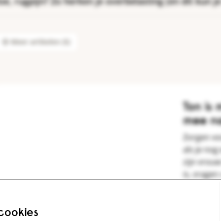
e, rugpijn? Zo herken je overbelasting (en dit kun j
Meer artikelen (5)
Ton is 
mee na
Zorgen vo
als je no
zijn vrouw
is, vragen 
Lees het 
 cookies