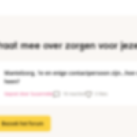
raat mee over zorgen voor jeze
Mantelzorg, 1e en enige contactpersoon zijn...hoe
heen?
Gepost door Susanneke
18 reacties
3 likes
Bezoek het forum