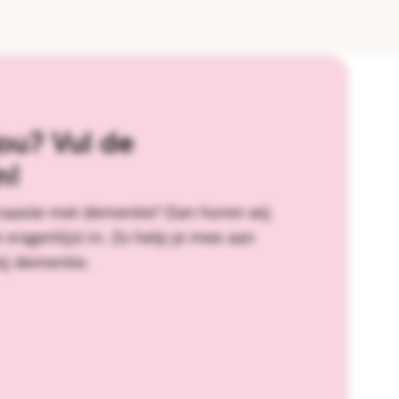
ou? Vul de
n!
 naaste met dementie? Dan horen wij
 vragenlijst in. Zo help je mee aan
ij dementie.