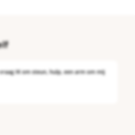
lf
 vraag IK om steun, hulp, een arm om mij