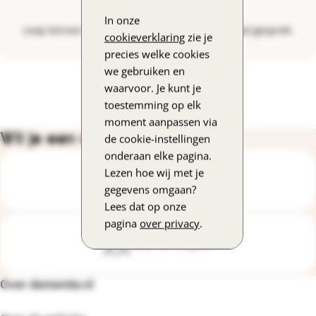
Ontmoeten
In onze
Loop binnen voor leuke activiteiten en een goed gesprek.
cookieverklaring
zie je
precies welke cookies
we gebruiken en
waarvoor. Je kunt je
toestemming op elk
moment aanpassen via
Wil je een vraag stellen?
de cookie-instellingen
onderaan elke pagina.
Lezen hoe wij met je
Bel de DementieLijn
gegevens omgaan?
Lees dat op onze
pagina
over privacy
.
Mail een expert
Over dementie.nl
Footernavigatie