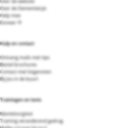
Over de website
Over de DementieLijn
Help mee
Doneer 💛
Hulp en contact
Ontvang mails met tips
Bestel brochures
Contact met lotgenoten
Bij jou in de buurt
Trainingen en tests
Mantelzorgtest
Training veranderend gedrag
Welke rol past bij jou?