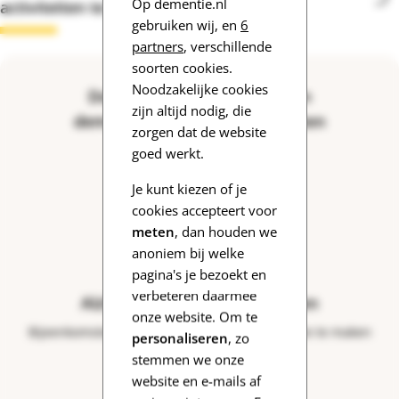
Op dementie.nl
activiteiten te ontdekken.
gebruiken wij, en
6
partners
, verschillende
soorten cookies.
Noodzakelijke cookies
Door heel Nederland worden
zijn altijd nodig, die
dementievriendelijke activiteiten
zorgen dat de website
georganiseerd:
goed werkt.
Je kunt kiezen of je
cookies accepteert voor
meten
, dan houden we
anoniem bij welke
pagina's je bezoekt en
verbeteren daarmee
Alzheimer Cafés en Trefpunten
onze website. Om te
Bijeenkomsten voor iedereen die met dementie te maken
personaliseren
, zo
heeft.
stemmen we onze
website en e-mails af