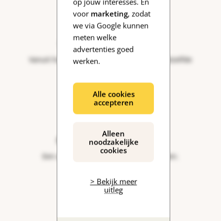
op jouw interesses. En
voor
marketing
, zodat
we via Google kunnen
meten welke
Online gespreksgroepen
advertenties goed
Vanuit huis in gesprek met mensen die hetzelfde
werken.
meemaken.
Alle cookies
accepteren
Alleen
Onvergetelijke Kookclubs
noodzakelijke
cookies
Een avond gezellig samen koken en eten.
> Bekijk meer
uitleg