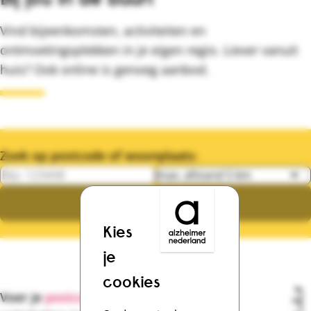
Vind bijeenkomsten, activiteiten en
ontmoetingsplekken in je eigen regio. Liever vanuit
huis? Ook online is genoeg aanbod.
Zoek op postcode of woonplaats:
Postcode of woonplaats
Maximale afstand
Zoeken
Kies
je
cookies
Voer je
postcode
of
woonplaats
in om