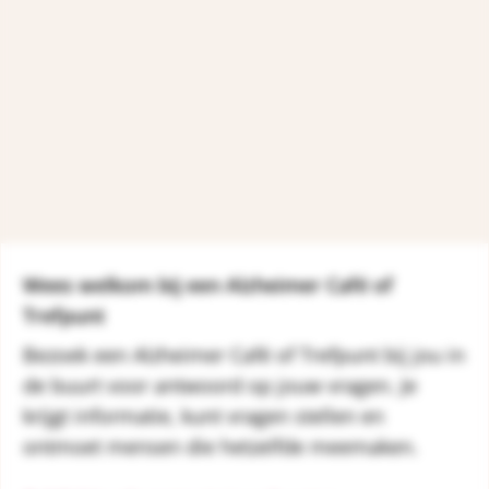
Wees welkom bij een Alzheimer Café of
Trefpunt
Bezoek een Alzheimer Café of Trefpunt bij jou in
de buurt voor antwoord op jouw vragen. Je
krijgt informatie, kunt vragen stellen en
ontmoet mensen die hetzelfde meemaken.