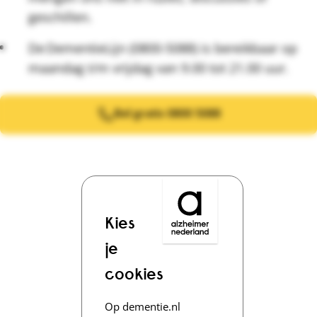
geschillen.
De DementieLijn (0800-5088) is bereikbaar op
maandag t/m vrijdag van 9.00 tot 21.00 uur.
Bel gratis 0800 5088
Kies
je
cookies
Op dementie.nl