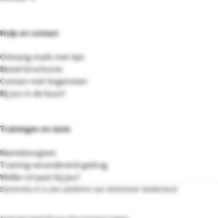
Hulp en contact
Ontvang mails met tips
Bestel brochures
Contact met lotgenoten
Bij jou in de buurt
Trainingen en tests
Mantelzorgtest
Training veranderend gedrag
Welke rol past bij jou?
Dementie.nl is een platform van Alzheimer Nederland
Bezoek de website van Alzheimer Nederland