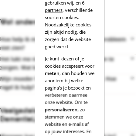
gebruiken wij, en
6
partners
, verschillende
soorten cookies.
Wat anderen vroegen:
Noodzakelijke cookies
zijn altijd nodig, die
Hoe help ik mijn ouders als ze zelf het probleem
zorgen dat de website
goed werkt.
niet zien?
Het lukt me niet meer om voor mijn man te
Je kunt kiezen of je
cookies accepteert voor
zorgen. Wat kan ik doen?
meten
, dan houden we
Mijn moeder heeft vasculaire dementie. Hoe
anoniem bij welke
regel ik hulp?
pagina's je bezoekt en
verbeteren daarmee
onze website. Om te
Veelgestelde vragen over de
personaliseren
, zo
stemmen we onze
DementieLijn:
website en e-mails af
op jouw interesses. En