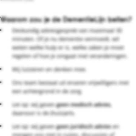
Waarom zou je de DementieLijn bellen?
Deskundig adviesgesprek van maximaal 30
minuten. Of je nu dementie vermoedt, wil
weten welke hulp er is, welke zaken je moet
regelen of hoe je omgaat met veranderingen.
Wij luisteren en denken mee.
Ons team bestaat uit ervaren vrijwilligers met
een achtergrond in de zorg.
Let op: wij geven
geen medisch advies
,
daarvoor is de (huis)arts.
Let op: wij geven
geen juridisch advies
en
mengen ons niet in ruzies, discussies of