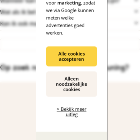
Wanneer kan ik bellen met de DementieLijn?
voor
marketing
, zodat
we via Google kunnen
Wat als ik bel en er niemand opneemt?
meten welke
Kan ik ook mailen of chatten?
advertenties goed
werken.
Meer vragen weergeven
Alle cookies
accepteren
Op zoek naar andere ondersteuning?
Alleen
noodzakelijke
cookies
> Bekijk meer
uitleg