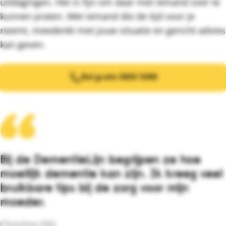
uitdagingen. Het is fijn om daar met iemand over te
kunnen praten. Met iemand die de tijd voor je
neemt, meedenkt met jouw situatie en gericht advies
kan geven.
Bel gratis 0800 5088
Bij de DementieLijn begrijpen ze hoe
moeilijk dementie kan zijn. Ik kreeg veel
bruikbare tips bij de zorg voor mijn
moeder.
Christine (56)