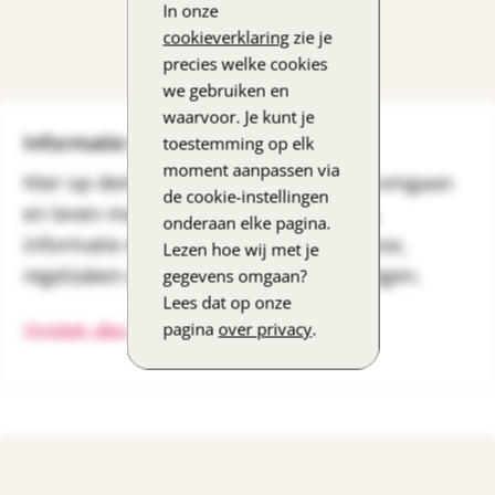
In onze
cookieverklaring
zie je
precies welke cookies
we gebruiken en
waarvoor. Je kunt je
Informatie en tips op dementie.nl
toestemming op elk
moment aanpassen via
Hier op dementie.nl vind je alles over omgaan
de cookie-instellingen
en leven met dementie. We delen tips,
onderaan elke pagina.
informatie en verhalen over de diagnose,
Lezen hoe wij met je
regelzaken en omgaan met veranderingen.
gegevens omgaan?
Lees dat op onze
pagina
over privacy
.
Ontdek alles