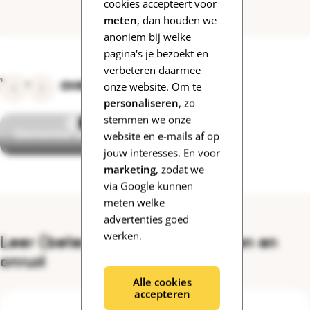
cookies accepteert voor
meten
, dan houden we
anoniem bij welke
pagina's je bezoekt en
verbeteren daarmee
Video's over dwalen en onrust
Vorige
onze website. Om te
Volgende
personaliseren
, zo
stemmen we onze
Dementie en verdwalen
website en e-mails af op
jouw interesses. En voor
marketing
, zodat we
via Google kunnen
meten welke
advertenties goed
werken.
Leer (beter) omgaan met dwalen en
onrust
Alle cookies
accepteren