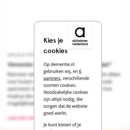
Kies je
cookies
UITLEG & TIPS
Op dementie.nl
'Dementie en alleen naar buiten, kan dat?'
gebruiken wij, en
6
Wanneer iemand met (gevorderde) dementie alleen
partners
, verschillende
naar buiten wil, vinden andere mensen dat vaak
soorten cookies.
spannend. Kan dat nog wel? Is het veilig? En hoe
Noodzakelijke cookies
maak je die afweging? Gelukkig zijn er veel
zijn altijd nodig, die
mogelijkheden.
zorgen dat de website
goed werkt.
Lees het verhaal
Je kunt kiezen of je