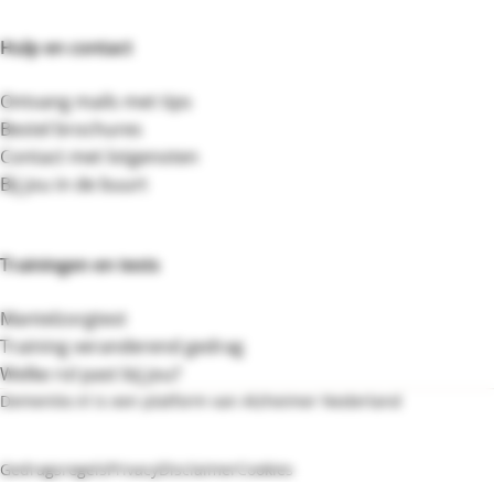
Hulp en contact
Ontvang mails met tips
Bestel brochures
Contact met lotgenoten
Bij jou in de buurt
Trainingen en tests
Mantelzorgtest
Training veranderend gedrag
Welke rol past bij jou?
Dementie.nl is een platform van Alzheimer Nederland
Bezoek de website van Alzheimer Nederland
Gedragsregels
Privacy
Disclaimer
Cookies