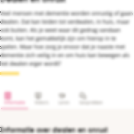
Veel mensen met dementie worden onrustig of gaan
dwalen. Dat kan leiden tot verdwalen, in huis, maar
ook buiten. Als je weet waar dit gedrag vandaan
komt, kan het gemakkelijk zijn om hierop in te
spelen. Maar hoe zorg je ervoor dat je naaste met
dementie zich veilig in en om huis kan bewegen als
het dwalen erger wordt?
Informatie
Video's
Leren
Gesprekken
Informatie over dwalen en onrust