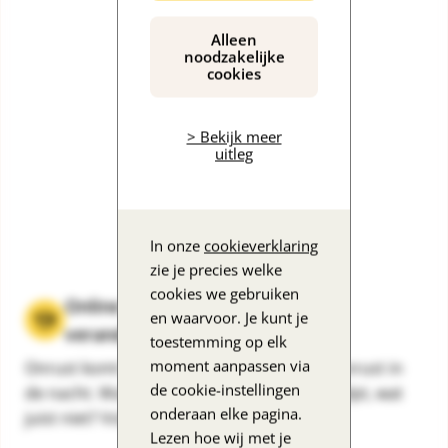
Alleen
noodzakelijke
cookies
> Bekijk meer
uitleg
In onze
cookieverklaring
zie je precies welke
cookies we gebruiken
Online training: omgaan met
en waarvoor. Je kunt je
veranderend gedrag
toestemming op elk
moment aanpassen via
Onrust komt veel voor bij dementie. Ook onrust in
de cookie-instellingen
de nacht. Wat kun je ertegen doen? Wat helpt, wat
onderaan elke pagina.
juist niet? Volg de training!
Lezen hoe wij met je