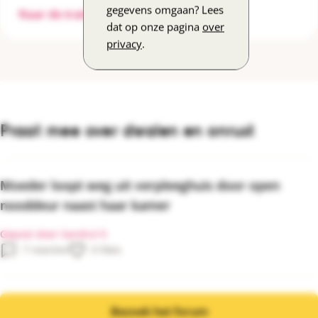
gegevens omgaan? Lees
Naar de training
dat op onze pagina
over
privacy
.
Praat mee over dwalen en onrust
Moeder loopt weg uit verpleeghuis door open
nooddeur naast haar kamer
Gepost door Sandra13
7 reacties
0 likes
Bezoek het forum