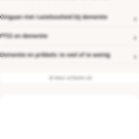
Omgaan met rusteloosheid bij dementie
PTSS en dementie
Dementie en prikkels: te veel of te weinig
Meer artikelen (6)