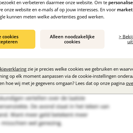
norme uitdagingen en het verlies dat
e bezoekt en verbeteren daarmee onze website. Om te
personalis
 onze website en e-mails af op jouw interesses. En voor
market
menten met familie en vrienden worden
gle kunnen meten welke advertenties goed werken.
agavond 8 juli,
staat helemaal in het teken
e cookies
Alleen noodzakelijke
> Beki
cepteren
cookies
uit
over de enorme impact van de ziekte op hun
ervaring met dementie. Herinneringen voor
oor Richard Groenendijk.
kieverklaring
zie je precies welke cookies we gebruiken en waarvo
ming op elk moment aanpassen via de cookie-instellingen ondera
mentie
zen hoe wij met je gegevens omgaan? Lees dat op onze pagina
ove
skundigen vertellen over de laatste
hersenziekte. De avond staat in het teken van
and. Want meer geld betekent meer
 misschien wel genezing.