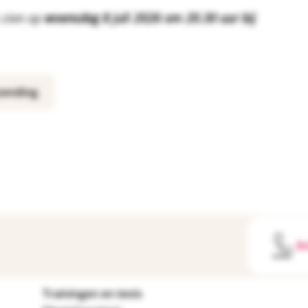
e zien op
woensdag 8 juli 2026 om 20.30 uur bij
zending
Be
Trainingen en tests