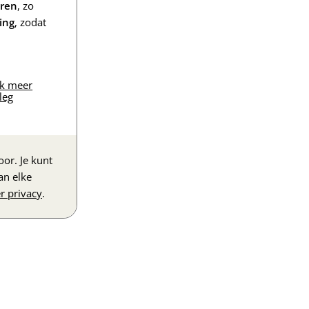
eren
, zo
ing
, zodat
jk meer
leg
or. Je kunt
an elke
r privacy
.