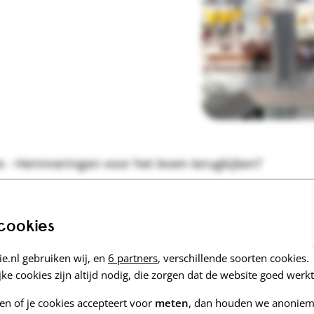
Marokkaans-Nederlandse informatie
Laatste zorg
e - Herinneringen voor het leven terugkijken?
 cookies
e.nl gebruiken wij, en
6 partners
, verschillende soorten cookies.
ke cookies zijn altijd nodig, die zorgen dat de website goed werkt
n voor het leven - stop dementie
vertellen
zen of je cookies accepteert voor
meten
, dan houden we anoniem 