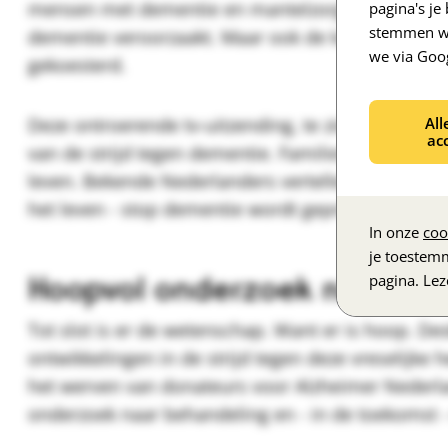
mensen met dementie en mantelzorgers over de e
pagina's j
stemmen we
dementie veroorzaakt. Maar ook de kostbare mo
we via Goo
gekoesterd.
Deze ontroerende tv-uitzending, te zien op
woensd
All
ac
van de strijd tegen dementie. Families vertellen 
leven. Bekende Nederlanders vertellen over hun 
het leven - stop dementie wordt gepresenteerd d
In onze
coo
je toestem
Hoopvol onderzoek naar de
pagina. Le
Tot slot is er de wetenschap. Want er is hoop. De
ontwikkelingen in de strijd tegen deze vreselijke 
het werven van donateurs voor Alzheimer Nederl
onderzoek naar behandeling en - in de toekomst -