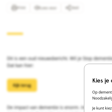
Print
Deel
Lees voor
Dit is een oud nieuwsbericht. Wil je Stop dementi
Dat kan hier:
Kies je
Kijk terug
Op dementi
Noodzakelij
De impact van dementie is enorm. In
Herinneringe
Je kunt kie