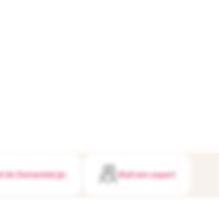
l de DementieLijn
Mail een expert