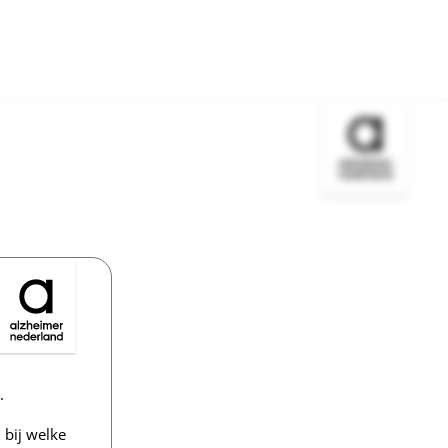
Bezoek de w
.
bij welke