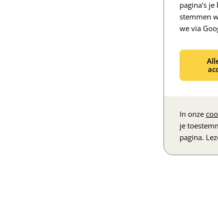
pagina's j
stemmen we
we via Goo
All
ac
In onze
coo
je toestem
pagina. Le