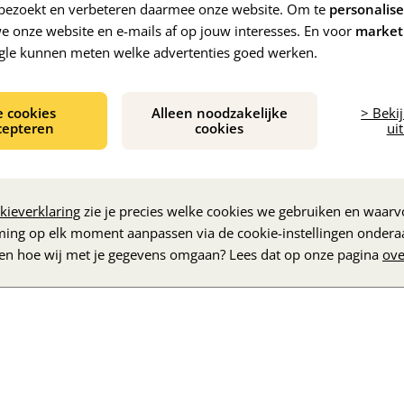
e bezoekt en verbeteren daarmee onze website. Om te
personalis
 onze website en e-mails af op jouw interesses. En voor
market
gle kunnen meten welke advertenties goed werken.
e cookies
Alleen noodzakelijke
> Beki
cepteren
cookies
uit
De inhoud wordt geladen...
kieverklaring
zie je precies welke cookies we gebruiken en waarvo
ming op elk moment aanpassen via de cookie-instellingen ondera
zen hoe wij met je gegevens omgaan? Lees dat op onze pagina
ove