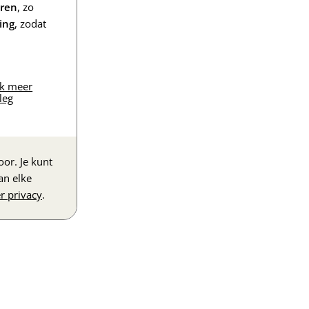
eren
, zo
ing
, zodat
jk meer
leg
or. Je kunt
an elke
r privacy
.