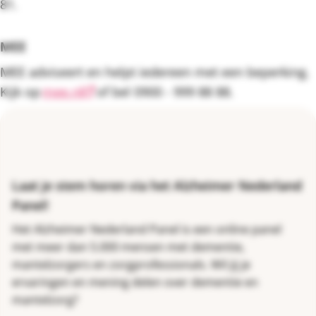
81.
MEE
MEE adviseert en helpt iedereen met een beperking.
Kijk op
mee.nl
of bel 0900 - 999 88 88.
Laat je stem horen via het Alzheimer Nederland
Panel!
Het Alzheimer Nederland Panel is een online panel
met meer dan 5.000 mensen met dementie,
mantelzorgers en zorgprofessionals. Wil jij je
ervaringen en mening delen over dementie en
mantelzorg?