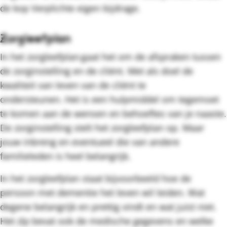
de kop Verplichte eigen bijdrage.
Zorgleefplan
In het zorgleefplan gaat het om de afspraken tussen
de zorginstelling en de cliënt. Met als doel de
kwaliteit van leven van de cliënt te
ondersteunen. Het is een hulpmiddel om tegemoet
te komen aan de wensen en behoeftes van je naaste.
De zorginstelling stelt het zorgleefplan op. Maar
jouw inbreng en eventueel die van andere
familieleden is heel belangrijk.
In het zorgleefplan staat bijvoorbeeld hoe de
persoon met dementie het leven wil leiden. Wat
degene belangrijk en prettig vindt en wat juist niet.
Het zlp bevat ook de medische gegevens en welke