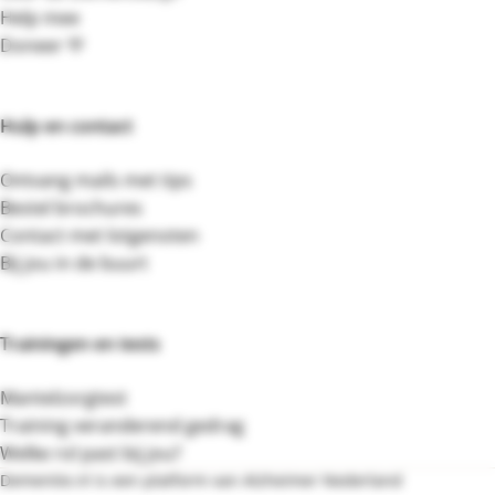
Help mee
Doneer 💛
Hulp en contact
Ontvang mails met tips
Bestel brochures
Contact met lotgenoten
Bij jou in de buurt
Trainingen en tests
Mantelzorgtest
Training veranderend gedrag
Welke rol past bij jou?
Dementie.nl is een platform van Alzheimer Nederland