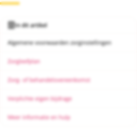
In dit artikel
Algemene voorwaarden zorginstellingen
Zorgleefplan
Zorg- of behandelovereenkomst
Verplichte eigen bijdrage
Meer informatie en hulp