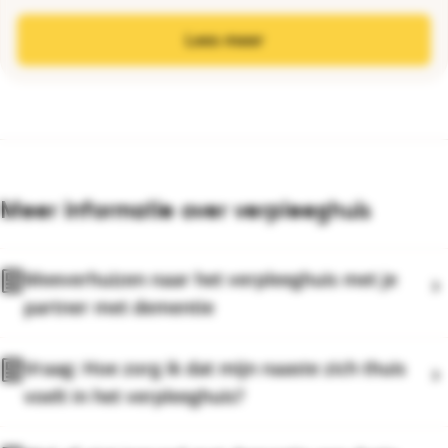
Lees meer
Meer informatie over verpleeghuis
Meeverhuizen naar het verpleeghuis met je
partner met dementie
Vraag: Hoe zorg ik dat mijn naaste zich thuis
voelt in het verpleeghuis?