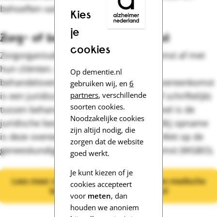
behoeften van je naaste.
Kies
je
Zorg- of behandelovereenkomst
cookies
Zorgorganisaties sluiten een overeenkomst af met
hun cliënten. Dit is de zorg- of
Op dementie.nl
behandelovereenkomst. Een behandelovereenkomst
gebruiken wij, en
6
partners
, verschillende
is een juridische afspraak (mondeling of schriftelijk)
soorten cookies.
tussen behandelaar en patiënt. Het is doel is de
Noodzakelijke cookies
juridische bescherming van de patiënt. Bij opname
zijn altijd nodig, die
is deze overeenkomst gebaseerd op de Wet op de
zorgen dat de website
geneeskundige behandelingsovereenkomst (WGBO).
goed werkt.
Je kunt kiezen of je
Lees meer over rechten en plichten bij een medische
cookies accepteert
behandeling op Rijksoverheid.nl
voor
meten
, dan
houden we anoniem