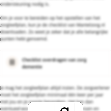
ondersteuning nodig is.
Om je voor te bereiden op het opstellen van het
zorgleefplan, kun je de checklist van Mantelzorg.nl
downloaden. Zo weet je zeker dat je alle belangrijke
punten hebt genoemd.
Checklist overdragen van zorg
dementie
Je mag het zorgleefplan altijd inzien. De zorgverlener
moet het zorgleefplan minimaal één keer per jaar
met jou en je naaste bespreken. Het kan dan
eventueel worden aangepast aan de wensen en