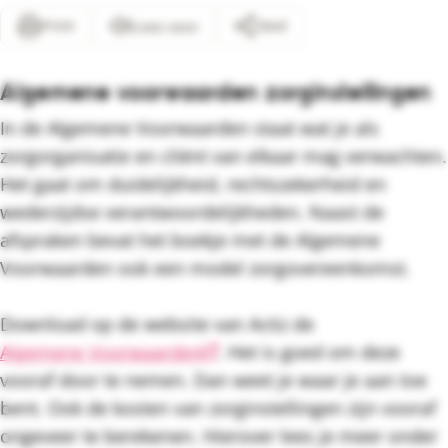
Print
Deel
Lees voor
Algemene voorwaarden zorginstellingen
In de Algemene Voorwaarden staat wat je als
zorgorganisatie en cliënt van elkaar mag verwachten.
Het gaat om duidelijkheid, rechtszekerheid en
wederzijdse verantwoordelijkheden. Naast de
afspraken bevat het boekje met de Algemene
Voorwaarden ook een model zorgovereenkomst.
Download op de website van Actiz de
Algemene Voorwaarden
. Het is goed om deze
vooraf door te nemen. Dan weet je waar je aan toe
bent. Ook de kosten van zorginstellingen zijn vooraf
ongeveer te berekenen. Hierover lees je meer onder