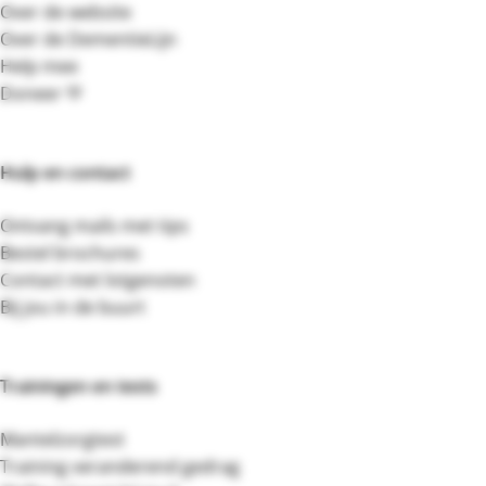
Over de website
Over de DementieLijn
Help mee
Doneer 💛
Hulp en contact
Ontvang mails met tips
Bestel brochures
Contact met lotgenoten
Bij jou in de buurt
Trainingen en tests
Mantelzorgtest
Training veranderend gedrag