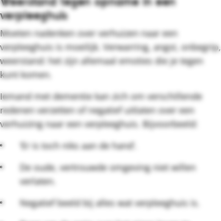
Weerstand tegen opname in een
verpleeghuis
Moeten nadenken over verhuizen naar een
verpleeghuis is moeilijk. Verwarring, angst, onbegrip,
weerstand: het zijn allemaal emoties die je tegen
kunt komen.
Iemand met dementie kan zich om verschillende
redenen verzetten of negatief uitlaten over een
verhuizing naar een verpleeghuis. Bijvoorbeeld:
‘Er is toch niks aan de hand’.
De oude, vertrouwde omgeving niet willen
verlaten.
Negatief beeld bij alles wat verpleeghuis is.