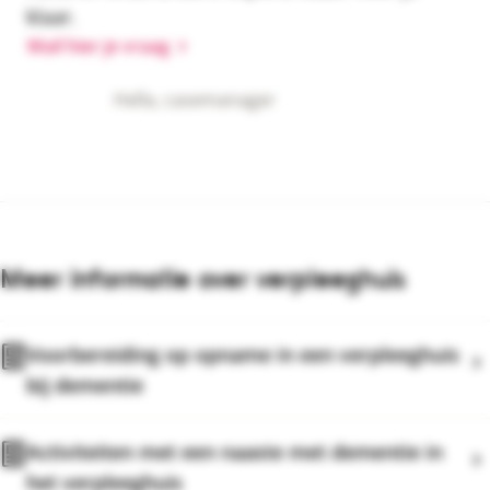
klaar.
Mail hier je vraag
Hella, casemanager
Meer informatie over verpleeghuis
Voorbereiding op opname in een verpleeghuis
bij dementie
Activiteiten met een naaste met dementie in
het verpleeghuis