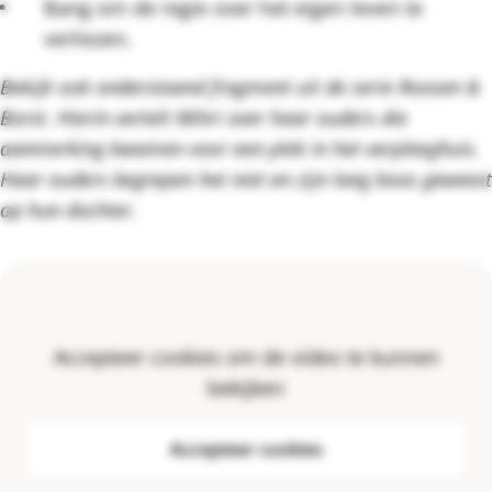
Bang om de regie over het eigen leven te
verliezen.
Bekijk ook onderstaand fragment uit de serie Roosen &
Borst. Hierin vertelt Mihri over haar ouders die
aanmerking kwamen voor een plek in het verpleeghuis.
Haar ouders begrepen het niet en zijn lang boos geweest
op hun dochter.
Accepteer cookies om de video te kunnen
bekijken
Accepteer cookies