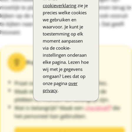
cookieverklaring
zie je
moeilijk te plaatsen. Probeer daarom samen terug te
precies welke cookies
kijken op de voorbije levensfases. Maar ook vooruit
we gebruiken en
te kijken naar de nieuwe mogelijkheden. Dat geeft
waarvoor. Je kunt je
houvast.
toestemming op elk
moment aanpassen
via de cookie-
instellingen onderaan
Praktische tips
elke pagina. Lezen hoe
wij met je gegevens
omgaan? Lees dat op
Praat over afscheid nemen en verlies.
onze pagina
over
privacy
.
Maak een fotoboek met foto's van de
plekken en mensen die belangrijk zijn.
Wat is belangrijk? Maak een
checklist
die
het personeel kan gebruiken.