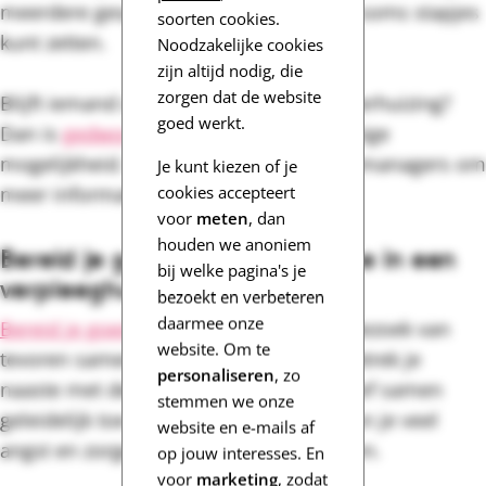
meerdere gesprekken nodig voordat je soms stapjes
soorten cookies.
kunt zetten.
Noodzakelijke cookies
zijn altijd nodig, die
zorgen dat de website
Blijft iemand zich verzetten tegen een verhuizing?
goed werkt.
Dan is
gedwongen opname
soms de enige
mogelijkheid. Vraag de huisarts of casemanagers om
Je kunt kiezen of je
meer informatie of advies.
cookies accepteert
voor
meten
, dan
houden we anoniem
Bereid je goed voor op opname in een
bij welke pagina's je
verpleeghuis
bezoekt en verbeteren
daarmee onze
Bereid je goed voor op de verhuizing
. Bezoek van
website. Om te
tevoren samen verschillende huizen. Betrek je
personaliseren
, zo
naaste met dementie bij de keuze en leef samen
stemmen we onze
geleidelijk toe naar de verhuizing. Zo kun je veel
website en e-mails af
angst en zorgen voor zijn of verminderen.
op jouw interesses. En
voor
marketing
, zodat