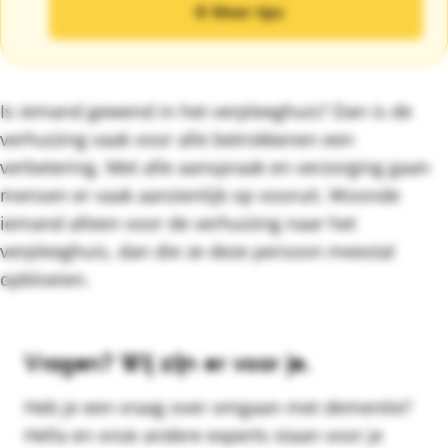
Meer tips
Is iemand gewend in het verpleeghuis? Dan is de
verhuizing vaak voor alle betrokkenen een
verbetering. Met alle aanspraak en verzorging gaan
mensen er vaak aanzienlijk op vooruit. Woonde
iemand alleen voor de verhuizing naar het
verpleeghuis, dan die ze deze persoon meestal
opbloeien.
Vragen? Wij zijn er voor je.
Heb je een vraag over omgaan met dementie?
Hella en onze andere experts staan voor je