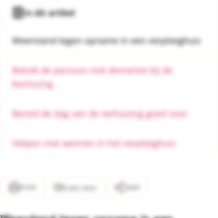
In dit artikel
Weerstand tegen opname in een verpleeghuis
Betrek de persoon met dementie bij de
beslissing
Bereid de dag van de verhuizing goed voor
Helpen met wennen in het verpleeghuis
Print
Deel
Lees voor