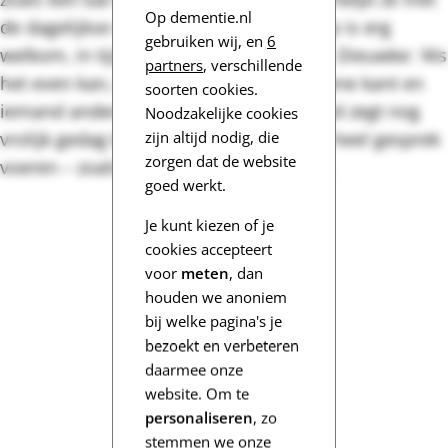
Op dementie.nl
de dagelijkse warme maaltijd. Haar hulp is erg
gebruiken wij, en
6
welkom, in tijden van personeelstekort. Dieuwke: ‘Als
partners
, verschillende
het even kan, help ik mijn man aan de ene kant en
soorten cookies.
iemand anders aan de andere kant.’ Fred zegt nog
Noodzakelijke cookies
vrolijk gedag tegen iedereen, maar een heel gesprek
zijn altijd nodig, die
zorgen dat de website
voeren – zoals hij graag deed – is lastig.
goed werkt.
Je kunt kiezen of je
cookies accepteert
voor
meten
, dan
houden we anoniem
bij welke pagina's je
bezoekt en verbeteren
daarmee onze
website. Om te
personaliseren
, zo
stemmen we onze