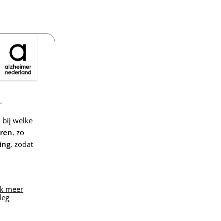
.
bij welke
eren
, zo
ing
, zodat
jk meer
leg