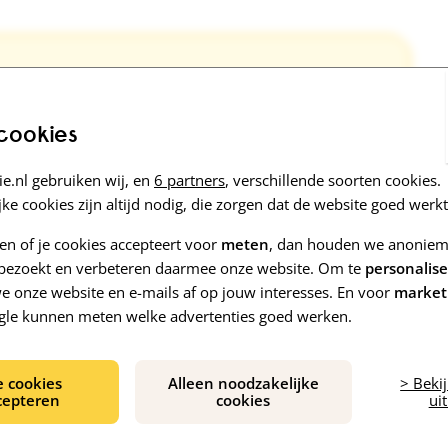
 cookies
t je (nieuwe) wandelroutes te leren.
e.nl gebruiken wij, en
6 partners
, verschillende soorten cookies.
ke cookies zijn altijd nodig, die zorgen dat de website goed werkt
lefoon zien waar de ander is.
zen of je cookies accepteert voor
meten
, dan houden we anoniem 
e bezoekt en verbeteren daarmee onze website. Om te
personalis
 onze website en e-mails af op jouw interesses. En voor
market
gle kunnen meten welke advertenties goed werken.
e cookies
Alleen noodzakelijke
> Beki
cepteren
cookies
uit
leeghuis