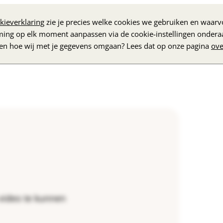
r een wandeling of een boodschap. Sinds
t dat je iemand met dementie niet zomaar
kieverklaring
zie je precies welke cookies we gebruiken en waarvo
rpleeghuis of in een zorginstelling mogen
ming op elk moment aanpassen via de cookie-instellingen ondera
zen hoe wij met je gegevens omgaan? Lees dat op onze pagina
ove
en gezet. Dit heet het opendeurenbeleid.
video te kunnen