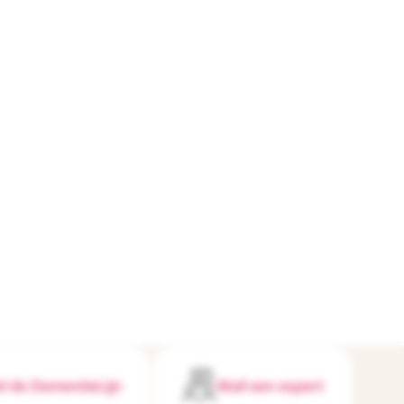
l de DementieLijn
Mail een expert