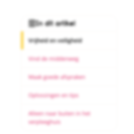
In dit artikel
Vrijheid en veiligheid
Vind de middenweg
Maak goede afspraken
Oplossingen en tips
Alleen naar buiten in het
verpleeghuis