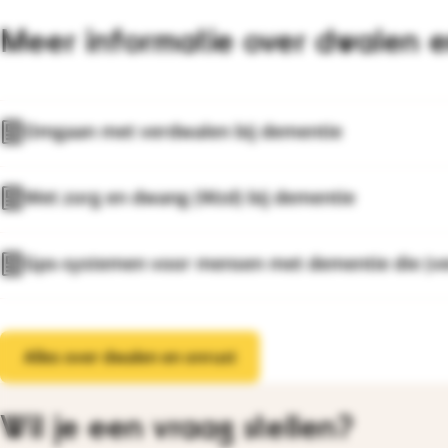
Meer informatie over dwalen e
Omgaan met verdwalen bij dementie
Wet zorg en dwang (Wzd) bij dementie
Gps-systemen voor mensen met dementie die (v
Alles over dwalen en onrust
Wil je een vraag stellen?