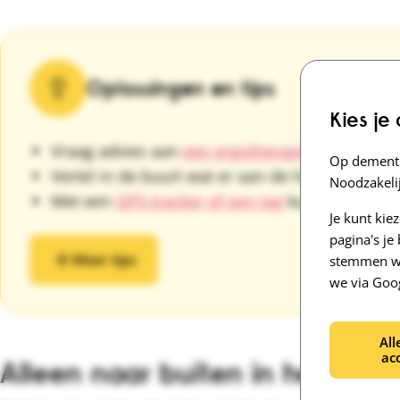
Oplossingen en tips
Kies je
Vraag advies aan
een ergotherapeut
, die help
Op dementi
Vertel in de buurt wat er aan de hand is.
Noodzakelij
Met een
GPS-tracker of een tag
kun je op je te
Je kunt kie
pagina's j
Meer tips
stemmen we
we via Goo
All
ac
Alleen naar buiten in het verp