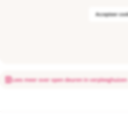
Accepteer coo
Lees meer over open deuren in verpleeghuizen