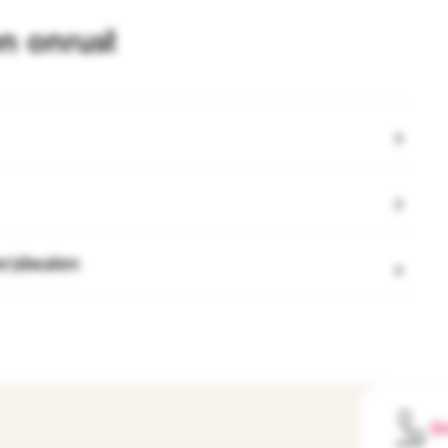
n onrust
er)dwalen
Be