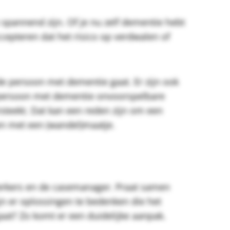
spannend zijn. Of je nu zelf dementie hebt
epteren dat het risico op verdwalen of
de persoon met dementie gaat. Er zijn ook
 persoon met dementie onvoorspelbare
ersteekt. Dat kan een reden zijn om een
n met een (wandel)maatje.
erkers en de casemanager. Praat samen
ijn er oplossingen te bedenken die het
aat? Zo komt er een duidelijke aanpak.