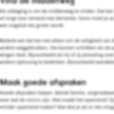
Vind de middenweg
De uitdaging is om de middenweg te vinden. Dat kan 
of zorgt voor iemand met dementie. Soms moet je acc
een ongeluk iets groter wordt.
Bedenk wel dat het niet alleen om de veiligheid van 
andere weggebruikers. Die kunnen schrikken als de
dingen doet. Bijvoorbeeld als hij of zij plotseling ov
andere oplossing te bedenken. Bijvoorbeeld wandele
Maak goede afspraken
Goede afspraken helpen. Betrek familie, zorgmedew
over wat de risico’s zijn. Wat maakt het spannend? Z
minder spannend maken? Wat doe je als er iets misg