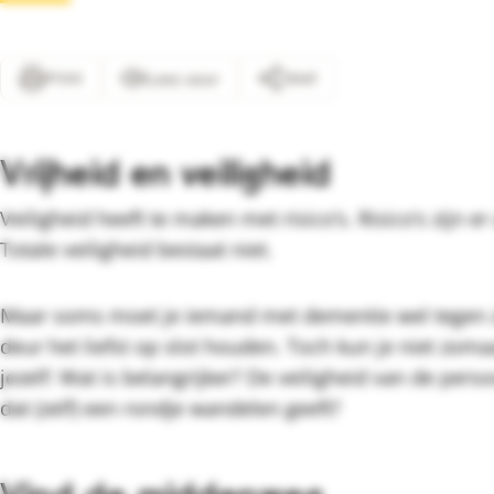
Print
Deel
Lees voor
Vrijheid en veiligheid
Veiligheid heeft te maken met risico’s. Risico’s zijn 
Totale veiligheid bestaat niet.
Maar soms moet je iemand met dementie wel tegen zi
deur het liefst op slot houden. Toch kun je niet zom
jezelf: Wat is belangrijker? De veiligheid van de pe
dat (zelf) een rondje wandelen geeft?