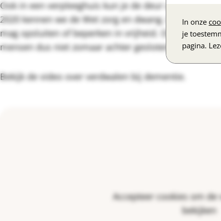
Ook in een verpleeghuis kun je de deur uitlopen voo
2020 kennen we de Wet zorg en dwang. Deze wet zeg
In onze
coo
mag opsluiten of beperken in vrijheid. Ook in het ve
je toestem
pagina. Le
mensen dus niet zomaar achter gesloten deuren word
Bekijk de video over verdwalen bij dementie.
Accepteer cookies om de 
bekijken