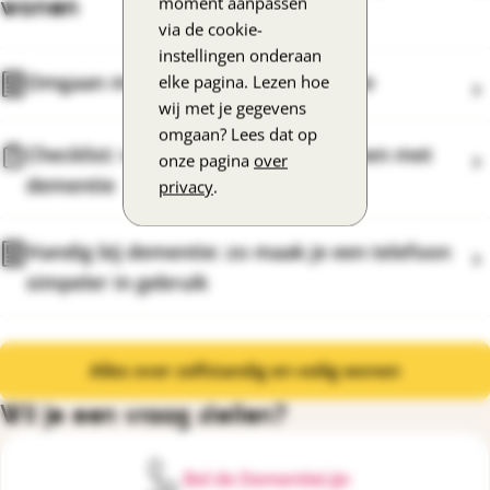
wonen
moment aanpassen
via de cookie-
instellingen onderaan
Omgaan met verdwalen bij dementie
elke pagina. Lezen hoe
wij met je gegevens
omgaan? Lees dat op
Checklist: veilig en prettig thuis wonen met
onze pagina
over
dementie
privacy
.
Handig bij dementie: zo maak je een telefoon
simpeler in gebruik
Alles over zelfstandig en veilig wonen
Wil je een vraag stellen?
Bel de DementieLijn