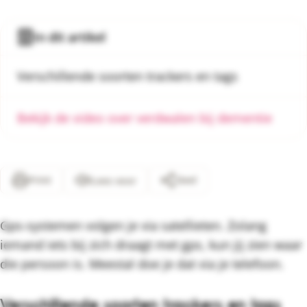
In dit artikel
Verschillende soorten trackers en tags
Bekijk de video over verdwalen bij dementie
Print
Deel
Lees voor
Gps-systemen volgen je via satellieten. Zolang
iemand iets bij zich draagt met gps, kun jij zien waar
die persoon is. Meestal doe je dat via je telefoon.
Verschillende soorten trackers en tags