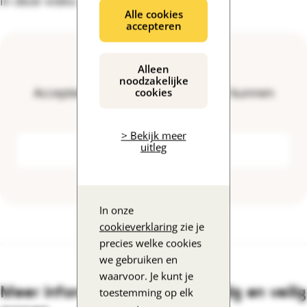
in deze video.
Alle cookies
accepteren
Alleen
noodzakelijke
Accepteer cookies om de video te kunnen
cookies
bekijken
> Bekijk meer
uitleg
Accepteer cookies
In onze
cookieverklaring
zie je
precies welke cookies
we gebruiken en
waarvoor. Je kunt je
Meer informatie over zelfstandig en veilig
toestemming op elk