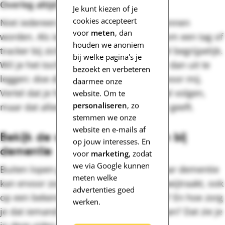
Overleg altijd met elkaar
Je kunt kiezen of je
cookies accepteert
Niet iedereen wil altijd maar gevolgd kunnen
voor
meten
, dan
worden. Als iemand het niet ziet zitten om een tag of
houden we anoniem
tracker bij zich te dragen, dan is dat heel begrijpelijk.
bij welke pagina's je
Wil je het toch graag? Probeer de ander dan uit te
bezoekt en verbeteren
leggen: doe dit niet voor jezelf, doe dit voor mij.
daarmee onze
Vertel dat je hem of haar niet continu zal volgen,
website. Om te
personaliseren
, zo
maar dat alleen al het idee jou veel rust geeft.
stemmen we onze
website en e-mails af
Bekijk de video over verdwalen bij
op jouw interesses. En
dementie
voor
marketing
, zodat
we via Google kunnen
Buiten lopen geeft een goed gevoel. Maar dementie
meten welke
kan ervoor zorgen dat iemand de weg kwijtraakt, ook
advertenties goed
op een bekende route. Wat kun je doen? En hoe zorg
werken.
je dat iemand toch zelfstandig op pad kan? Dat zie je