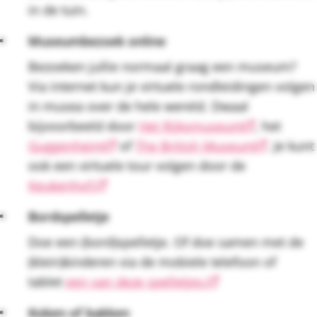
in de tuin.
Museumbezoek online
Bezoeken jullie normaal graag een museum?
Via internet kun je virtuele rondleidingen volgen
in musea over de hele wereld. Dwaal
bijvoorbeeld door
Het Rijksmuseum
, het
Guggenheim
of
The British Museum
. Je kunt
ook een virtuele tour volgen door de
Keukenhof.
Bordspelletje
Doe een (bord)spelletje. Of doe samen met de
(klein)kinderen via de mobiele telefoon of
tablet
een van deze spelletjes
.
Koken of bakken