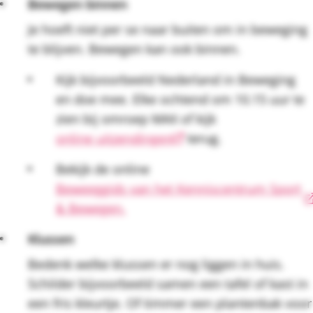
Bewegen binnen
Je hoeft niet per se naar buiten om in beweging
te blijven. Bewegen kan ook binnen.
Kijk bijvoorbeeld Nederland in Beweging
en doe mee. Elke ochtend om 10.15 uur te
zien bij omroep MAX of kijk
online uitzendingen
terug.
Bekijk de online
Beweeggids van het Kenniscentrum Sport
& Bewegen.
Klussen
Bedenk welke klussen er nog liggen in huis.
Schilder bijvoorbeeld samen een tafel of kast in
een fris kleurtje. Of timmer een plantenbak voor