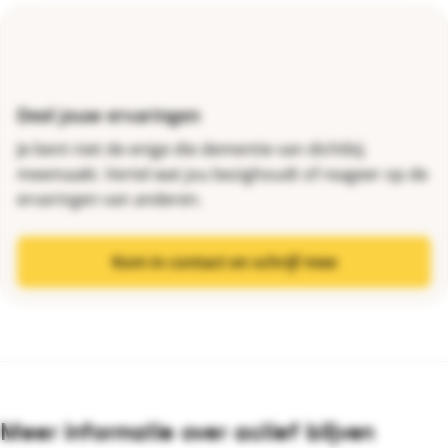
Deel jouw ervaringen
Je bent niet de enige die dementie van dichtbij
meemaakt. Vertel wat jou bezighoudt of reageer op de
ervaringen van anderen.
Kom in contact en schrijf mee
Meer informatie over actief blijven