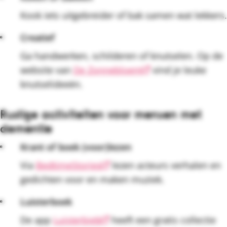
Kook iets uitgebreider of bak samen wat lekkers.
Creatief
Ga handwerken, schilderen of knutselen. Op de
website van
De Zonnebloem
vind je leuke
knutselideeën.
Rustige activiteiten voor mensen met
dementie
Krant of boek (voor)lezen
Via
BedtimeStories
lezen acteurs verhalen en
gedichten voor en maken muziek.
Luisterboek
De app
Luisterbieb
heeft een gratis collectie