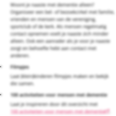
Woont je naaste met dementie alleen?
Organiseer een bel- of bezoekcirkel met familie,
vrienden en mensen van de vereniging,
sportclub of de kerk. Als mensen regelmatig
contact opnemen voelt je naaste zich minder
alleen. Ook een aanrader als je voor je naaste
zorgt en behoefte hebt aan contact met
anderen.
Filmpjes
Laat (klein)kinderen filmpjes maken en bekijk
die samen.
100 activiteiten voor mensen met dementie
Laat je inspireren door dit overzicht met
100 activiteiten voor mensen met dementie
.