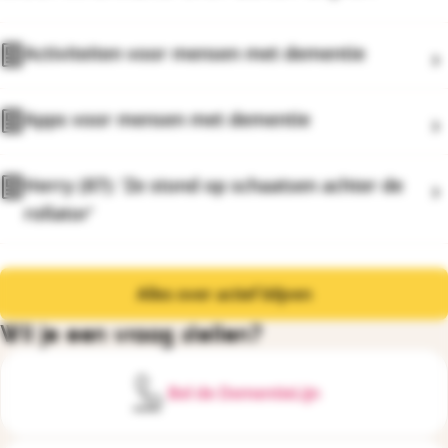
Activiteiten voor mensen met dementie
Apps voor mensen met dementie
Herry (87): 'Ze stond op schaatsen achter de
rollator'
Alles over actief blijven
Wil je een vraag stellen?
Bel de DementieLijn