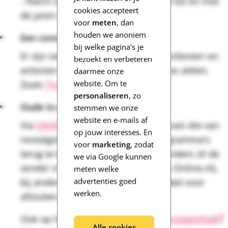
. Hierin staan liedjes uit de jaren 30 tot en met
cookies accepteert
de jaren 80.
voor
meten
, dan
houden we anoniem
Een concert kijken
bij welke pagina's je
Er zijn verschillende concertzalen, orkesten en
bezoekt en verbeteren
artiesten die concertopnames online zetten.
daarmee onze
website. Om te
Zoals
TivoliVredenburg
.
personaliseren
, zo
Oude tv-programma's kijken
stemmen we onze
website en e-mails af
Via
ONS
, een tv-zender voor mensen die van
op jouw interesses. En
nostalgie houden, zijn oude tv-programma's
voor
marketing
, zodat
terug te kijken. Bij sommige tv-providers zit de
we via Google kunnen
zender in het basispakket (Ziggo en Online.nl),
meten welke
advertenties goed
bij anderen moet je er een pluspakket voor
werken.
afsluiten.
Ook op het
YouTube-kanaal van NostalgieNet
Alle cookies