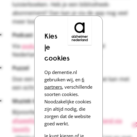
luisterboeken. Heb je een bibliotheek-
abonnement? Dan kan je via de app nog veel
meer boeken gratis beluisteren.
Podcast
Kies
Via
podcastluisteren.nl
kun je veel
je
Nederlandstalige podcasts vinden.
cookies
Puzzel
Op dementie.nl
Doe een sudoku of woordpuzzel. Dat kan met
gebruiken wij, en
6
partners
, verschillende
een echt spel, maar ook
online
.
soorten cookies.
Muziek luisteren
Noodzakelijke cookies
zijn altijd nodig, die
Bijvoorbeeld via de
zorgen dat de website
afspeellijsten van Alzheimer Nederland via
goed werkt.
Spotify
Je kunt kiezen of je