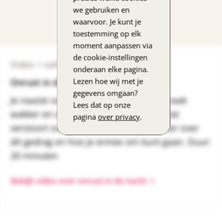
we gebruiken en
waarvoor. Je kunt je
toestemming op elk
moment aanpassen via
de cookie-instellingen
Video + oefening
onderaan elke pagina.
Lezen hoe wij met je
Onrust in de nacht
gegevens omgaan?
Je naaste valt moeilijk in slaap, wordt vaak
Lees dat op onze
wakker en dwaalt dan door het huis. Dat
pagina
over privacy
.
verstoort ook jouw nachtrust. Leer meer over
dit gedrag en hoe je ermee om kunt gaan. Duur:
20 minuten
Bekijk video over onrust in de nacht