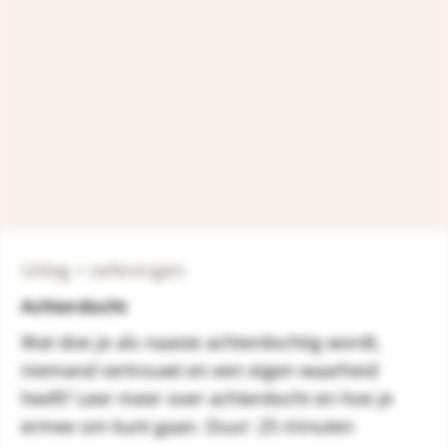
Uitleg + oefeningen
Achterdocht
Wat doe je als naaste achterdochtig wordt,
niemand vertrouwt en een eigen waarheid
heeft? Leer meer over achterdocht en hoe je
ermee om kunt gaan. Duur: 25 minuten