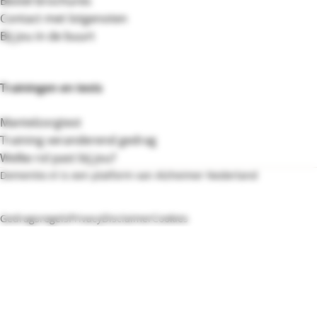
Bestel brochures
Contact met lotgenoten
Bij jou in de buurt
Trainingen en tests
Mantelzorgtest
Training veranderend gedrag
Welke rol past bij jou?
Dementie.nl is een platform van Alzheimer Nederland
Bezoek de website van Alzheimer Nederland
Gedragsregels
Privacy
Disclaimer
Cookies