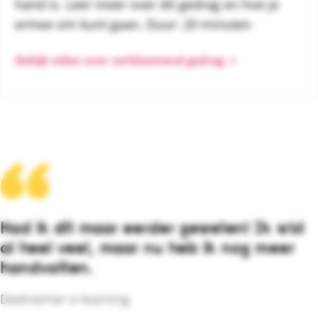
hand is. Leer meer over dit gedrag en hoe je
ermee om kunt gaan. Duur: 20 minuten
Bekijk video over verbloemend gedrag
Had ik dit maar eerder geweten! Ik wist
al heel veel, maar nu heb ik nog meer
handvatten.
Deelnemer e-learning