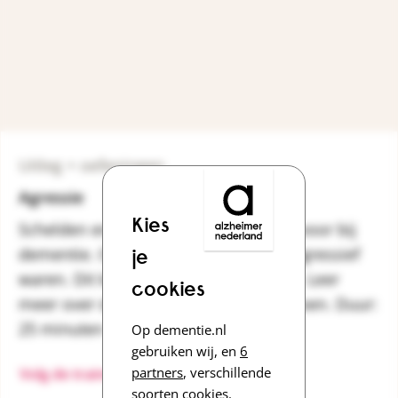
Uitleg + oefeningen
Agressie
Kies
Schelden en slaan komen regelmatig voor bij
dementie. Ook bij mensen die nooit agressief
je
waren. Dit kan heel beangstigend zijn. Leer
cookies
meer over dit gedrag en wat je kunt doen. Duur:
25 minuten
Op dementie.nl
gebruiken wij, en
6
partners
, verschillende
Volg de training over agressie
soorten cookies.