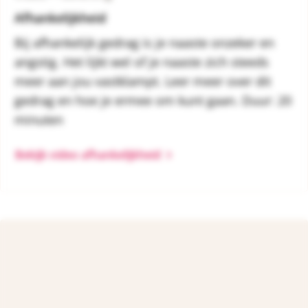
Afhankelijkheid
Bij afhankelijk gedrag is je naaste onzeker en
angstig. Het lijkt wel of je naaste zich steeds
meer aan jou vastklampt. Leer meer over dit
gedrag en hoe je ermee om kunt gaan. Duur: 20
minuten
Bekijk video afhankelijkheid