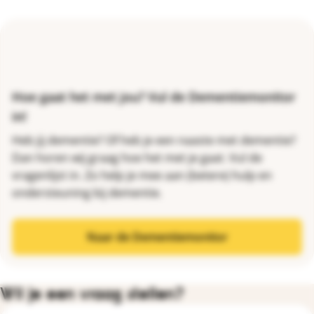
Hoe gaat het met jou? Vul de Dementiemonitor
in!
Heb jij dementie? Of heb je een naaste met dementie?
Dan horen wij graag hoe het met je gaat. Vul de
vragenlijst in. Zo help je mee aan (betere) hulp en
ondersteuning bij dementie.
Naar de Dementiemonitor
Wil je een vraag stellen?