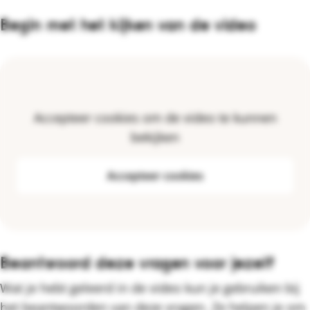
Begin met het kijken van de video
Accepteer cookies om de video te kunnen
bekijken
Accepteer cookies
Beantwoord deze vragen voor jezelf
Wat je hebt geleerd in de video kun je gebruiken bij
het beantwoorden van deze vragen. Ze helpen je om