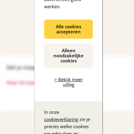
werken.
Alle cookies
accepteren
Alleen
noodzakelijke
cookies
Stel je vraag aan een expert
> Bekijk meer
Naar de expert
uitleg
In onze
cookieverklaring
zie je
precies welke cookies
we gebruiken en