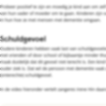
Probeer positief te zijn en moedig je kind aan om ze
van hun vader of moeder om te gaan. Kinderen zijn v
in hun hoe ze met mensen met dementie omgaan.
Schuldgevoel
Oudere kinderen hebben vaak last van schuldgevoele
met vrienden of door school of bijbaantje minder thu
maak duidelijk dat dit gevoel niet terecht is. Een kind
ouder ziek is. Dat wil de persoon met dementie vaak z
(onterechte) schuldgevoel.
In de video hieronder vertelt zangeres Irene Hin daar