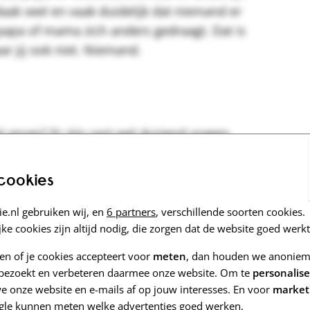
Maak veel en vaak duidelijk dat niemand er
 papa of mama zich anders gedraagt. Dat is
ar jij ook niet. Niemand.
ij ervan? Er zijn vast wel duizend vragen.
 cookies
 verdrietig om alles wat er verandert. Ze
e.nl gebruiken wij, en
6 partners
, verschillende soorten cookies.
oelen of zich ergeren aan het veranderde
ke cookies zijn altijd nodig, die zorgen dat de website goed werkt
iet te verbergen.
zen of je cookies accepteert voor
meten
, dan houden we anoniem 
e bezoekt en verbeteren daarmee onze website. Om te
personalis
 onze website en e-mails af op jouw interesses. En voor
market
gle kunnen meten welke advertenties goed werken.