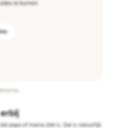
video te kunnen
kies
dementie.
erbij
at papa of mama ziek is. Dat is natuurlijk