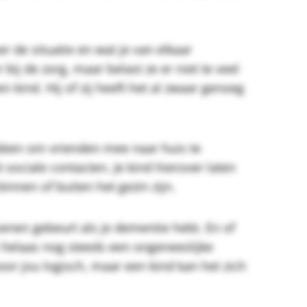
r de situatie en wat je van elkaar
bij de zorg, maar belast ze er niet te veel
n kind. Hij of zij heeft het al zwaar genoeg
ebben om vrienden mee naar huis te
sociale contacten. Je kind hierover laten
innen of buiten het gezin zijn.
enen gebeurt als je dementie hebt. En of
s helaas nog steeds een ongeneeslijke
 voor jou logisch, maar een kind kan het zich