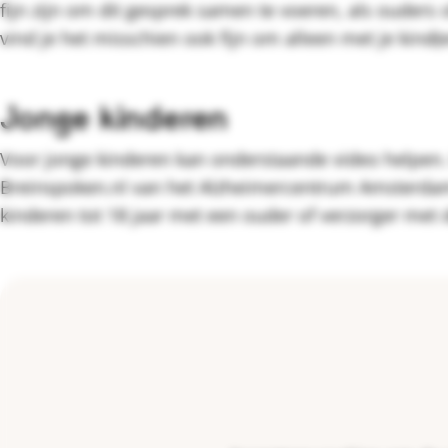
fijn zijn om dit gesprek samen te voeren, als ouders o
vind je het misschien ook fijn om alleen met je kind(
Jonge kinderen
Voor jonge kinderen kan onderstaande video helpen. 
Breinspoken.nl van het Alzheimercentrum Amsterdam.
kinderen tot 18 jaar met een ouder of verzorger me