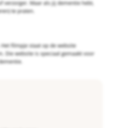
f verzorger. Maar als jij dementie hebt,
eren) te praten.
Het filmpje staat op de website
 Die website is speciaal gemaakt voor
t dementie.