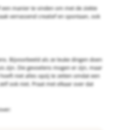
lf een manier te vinden om met de ziekte
aak verrassend creatief en spontaan, ook
ns. Bijvoorbeeld als ze leuke dingen doen
is zijn. Die gevoelens mogen er zijn, maar
 hoeft niet alles opzij te zetten omdat een
elf ook niet. Praat met elkaar over dat
over: