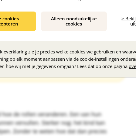
entie met de kinderen
e cookies
Alleen noodzakelijke
> Beki
cepteren
cookies
uit
wel en (nog) niet vertelt.
 misschien moeten herhalen.
er ook goed naar ze.
kieverklaring
zie je precies welke cookies we gebruiken en waarvo
ming op elk moment aanpassen via de cookie-instellingen ondera
zen hoe wij met je gegevens omgaan? Lees dat op onze pagina
ove
ed hoe de rollen veranderen. Een van hun
nnen vervullen. Sterker nog: het kind kan
lpen. Zonder te weten hoe dat dan precies