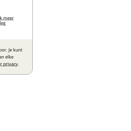
jk meer
leg
or. Je kunt
an elke
r privacy
.