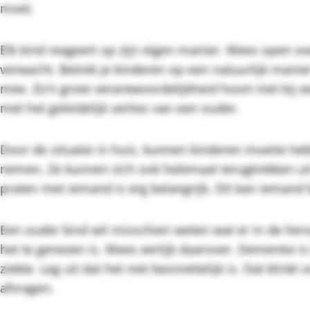
moet.
Elk kind reageert op zijn eigen manier. Wees open ove
verwacht. Betrek je kinderen op een natuurlijk manier 
mee. Zo’n grote verantwoordelijkheid hoort niet bij ee
met het geleidelijk verlies van een ouder.
Door de situatie in huis, kunnen kinderen moeite h
nemen. Ze kunnen zich ook helemaal terugtrekken uit 
praten met iemand is erg belangrijk. Dit kan iemand b
Een ouder kind wil misschien weten wat er in de hers
het te genezen is. Wees eerlijk daarover. Dementie i
ziekte. Leg uit dat het niet besmettelijk is. Dat klinkt
afvragen.