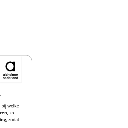
.
bij welke
eren
, zo
ing
, zodat