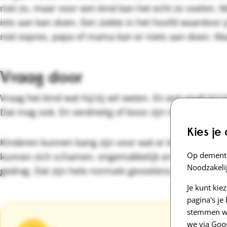
niet zo, maar voor een kind kan het echt zo voelen. 
iets aan kan doen. Een ziekte in het hoofd waardoor
niet expres, papa of mama kan er niets aan doen. Ma
Vraag door
Vraag het kind wat hij/zij wil weten. En wat vindt hij/z
Dat mag ook. En verdrietig of boos zijn mag ook.
Kies je
Kinderen kunnen bang zijn voor wat er komen gaat. Of
Op dementi
kunnen zich schamen, ongemakkelijk en machteloos v
Noodzakelij
gedrag. Dat zijn hele normale gevoelens. Je hoeft ze n
Je kunt kie
pagina's j
stemmen we
we via Goo