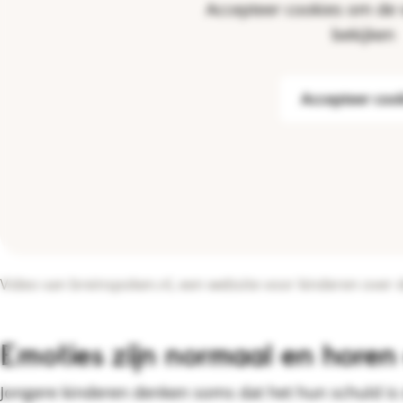
Accepteer cookies om de 
bekijken
Accepteer coo
Video van breinspoken.nl, een website voor kinderen over 
Emoties zijn normaal en horen 
Jongere kinderen denken soms dat het hun schuld is d