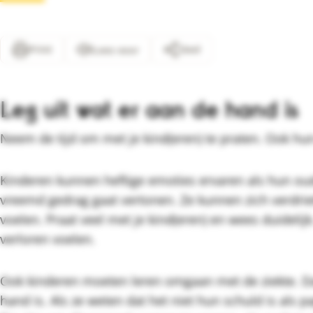
Print
Deel
Lees voor
Leg uit wat er aan de hand is
Neem de tijd om met je kind(eren) te praten. Ook hu
Kinderen kunnen heftige emoties ervaren als hun oud
vreemd gedrag gaat vertonen. Ze kunnen zich verdrieti
voelen. Praat veel met je kind(eren) en wees duidelijk
verloren voelen.
Ook kinderen moeten leren omgaan met de ziekte. Dat
hand is. Als ze weten dat het niet hun schuld is als