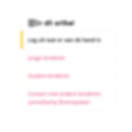
In dit artikel
Leg uit wat er aan de hand is
Jonge kinderen
Oudere kinderen
Contact met andere kinderen:
zomerkamp Breinspoken