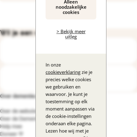
Alleen
noodzakelijke
cookies
Wil je een vraag stellen?
> Bekijk meer
uitleg
Bel de DementieLijn
In onze
cookieverklaring
zie je
Mail een expert
precies welke cookies
we gebruiken en
waarvoor. Je kunt je
Over dementie.nl
Footernavigatie
toestemming op elk
moment aanpassen via
Over de website
de cookie-instellingen
Over de DementieLijn
onderaan elke pagina.
Help mee
Lezen hoe wij met je
Doneer 💛