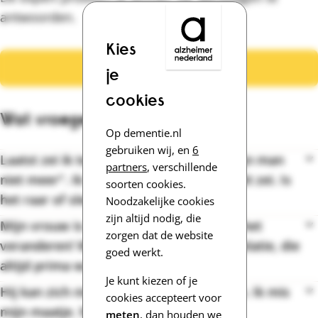
antwoorden.
Kies
Stel je vraag
je
cookies
Wat vroegen andere mensen?
Op dementie.nl
gebruiken wij, en
6
Laatst zei ik tegen mijn zus: "Henk is mijn man
partners
, verschillende
niet meer". Ik schrok er zelf van dat ik dit zei. Is
soorten cookies.
het raar of slecht om zoiets te denken?
Noodzakelijke cookies
zijn altijd nodig, die
Mijn vrouw is door de dementie zo aan het
zorgen dat de website
veranderen! Wat kan ik doen om onze relatie, die
goed werkt.
altijd prima was, goed te houden?
Je kunt kiezen of je
Hij kan zich niet meer in mij verplaatsen. Ik mis
cookies accepteert voor
mijn maatje. Wat kan ik doen?
meten
, dan houden we