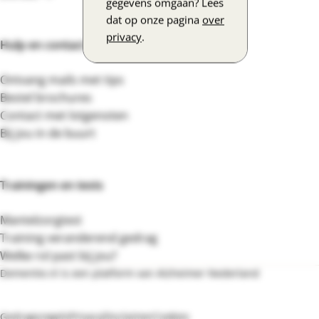
gegevens omgaan? Lees
dat op onze pagina
over
privacy
.
Hulp en contact
Ontvang mails met tips
Bestel brochures
Contact met lotgenoten
Bij jou in de buurt
Trainingen en tests
Mantelzorgtest
Training veranderend gedrag
Welke rol past bij jou?
Dementie.nl is een platform van Alzheimer Nederland
Bezoek de website van Alzheimer Nederland
Gedragsregels
Privacy
Disclaimer
Cookies