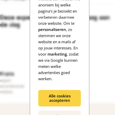
anoniem bij welke
pagina's je bezoekt en
Deze experts gaan met jouw vraag aan
verbeteren daarmee
de slag
onze website. Om te
personaliseren
, zo
stemmen we onze
website en e-mails af
op jouw interesses. En
voor
marketing
, zodat
we via Google kunnen
meten welke
Frans
advertenties goed
werken.
expert
veranderende
relaties
Alle cookies
accepteren
Bekijk onze experts