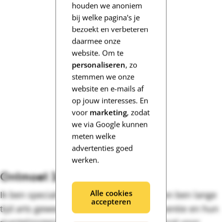
houden we anoniem
bij welke pagina's je
bezoekt en verbeteren
daarmee onze
website. Om te
personaliseren
, zo
stemmen we onze
website en e-mails af
op jouw interesses. En
voor
marketing
, zodat
we via Google kunnen
meten welke
advertenties goed
werken.
Ontmoet Irene
Alle cookies
Ik ben specialist ouderengeneeskunde en ben lange
accepteren
tijd arts geweest voor mensen met dementie en hun