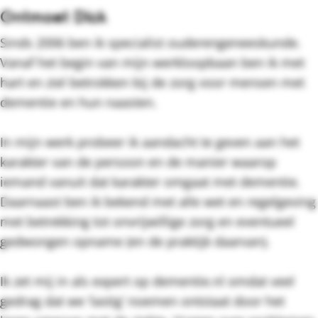
Ontmoet Dick
Sinds 2006 ben ik specialist ouderengeneeskunde.
Vanaf het begin van mijn werkloopbaan ben ik met
hart en ziel betrokken bij de zorg voor mensen met
dementie en hun naasten.
In mijn werk probeer ik aandacht te geven aan het
karakter van de persoon en de manier waarop
iemand vanuit dat karakter omgaat met dementie.
Daarnaast ben ik bekend met alle wet en regelgeving
met betrekking tot onvrijwillige zorg en eventueel
gedwongen opname (en de praktijk daarvan).
Ik zet mij in als expert op dementie.nl omdat veel
gedrag dat we ‘lastig’ noemen ontstaat door het