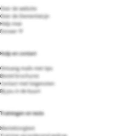
Over de website
Over de DementieLijn
Help mee
Doneer 💛
Hulp en contact
Ontvang mails met tips
Bestel brochures
Contact met lotgenoten
Bij jou in de buurt
Trainingen en tests
Mantelzorgtest
Training veranderend gedrag