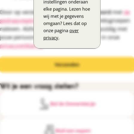
instellingen onderaan
elke pagina. Lezen hoe
Door op verzenden te klikken, ga je
akkoord
met
de
wij met je gegevens
gedragsregels
die wij tijdens onze gespreksgroepen
omgaan? Lees dat op
naleven. Alzheimer Nederland gaat zorgvuldig met
onze pagina
over
jouw persoonsgegevens om. Lees meer in onze
privacy
.
privacyverklaring
.
Wil je een vraag stellen?
Bel de DementieLijn
Mail een expert