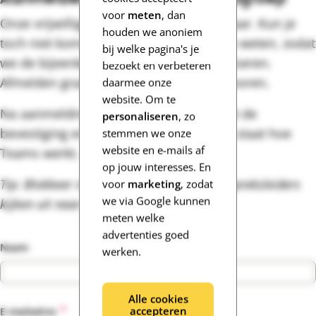
voor
meten
, dan
Onze vrijwilligers staan graag voor je klaar. Kun je
houden we anoniem
toch niet komen? Laat het ons dan even weten, zodat
bij welke pagina's je
we de bijeenkomst goed kunnen organiseren.
bezoekt en verbeteren
Afmelden graag uiterlijk één dag van tevoren.
daarmee onze
website. Om te
Na aanmelding ontvang je een mail met de
personaliseren
, zo
bevestiging en een handleiding waar in staat hoe
stemmen we onze
website en e-mails af
Teams werkt.
op jouw interesses. En
Tip: Blokkeer meteen je agenda. Onze gespreksleiders
voor
marketing
, zodat
we via Google kunnen
kijken uit naar je komst.
meten welke
advertenties goed
Naam
werken.
Alle cookies
*
accepteren
E-mailadres