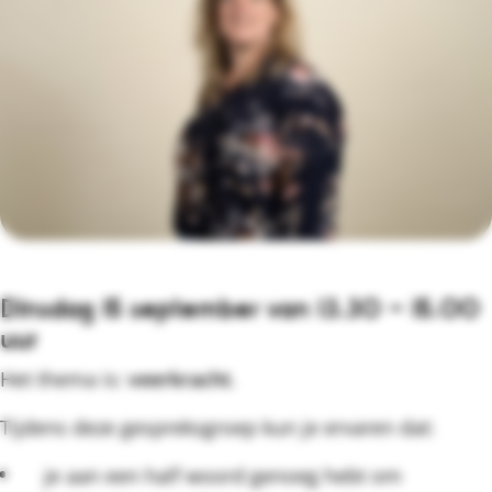
Dinsdag 15 september van 13.30 – 15.00
uur
Het thema is:
veerkracht
.
Tijdens deze gespreksgroep kun je ervaren dat:
je aan een half woord genoeg hebt om