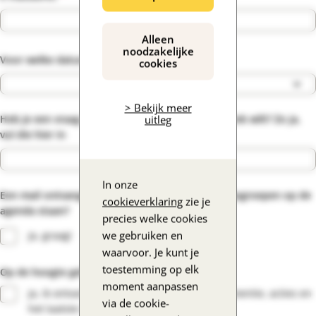
Alleen
noodzakelijke
*
Voor welke datum wil jij je aanmelden?
cookies
> Bekijk meer
Heb je een vraag of ervaring waarover je in gesprek wilt? Zo ja,
uitleg
vul die hier in
In onze
Een mail ontvangen als er nieuwe online gespreksgroepen op de
cookieverklaring
zie je
agenda staan?
precies welke cookies
we gebruiken en
Ja, graag!
waarvoor. Je kunt je
toestemming op elk
Op de hoogte gehouden worden?
moment aanpassen
Ja, ik ontvang graag per e-mail tips over dementie, acties en
via de cookie-
het laatste nieuws.