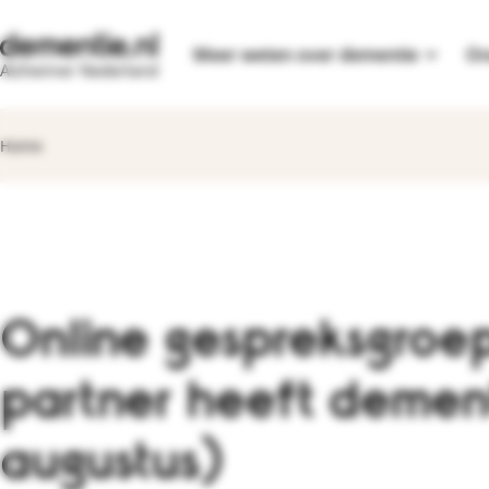
ring naar
ring naar
Terug naar dementie.nl
tnavigatie
ofdinhoud
On
Meer weten over dementie
Alzheimer Nederland
Dementie en diagnose
Home
Samen leven met demen
Zorg- en regelzaken
Veranderend gedrag
Online gespreksgroep
Veiligheid en
zelfstandigheid
partner heeft dementi
Lichamelijke
veranderingen
augustus)