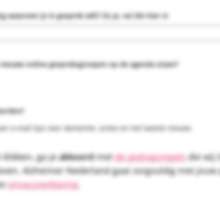
g waarover je in gesprek wilt? Zo ja, vul die hier in
r nieuwe online gespreksgroepen op de agenda staan?
worden?
per e-mail tips over dementie, acties en het laatste nieuws.
klikken, ga je
akkoord
met
de gedragsregels
die wij 
even. Alzheimer Nederland gaat zorgvuldig met jou
ze
privacyverklaring
.