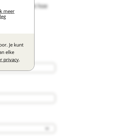
 waar in staat hoe
jk meer
leg
or. Je kunt
an elke
r privacy
.