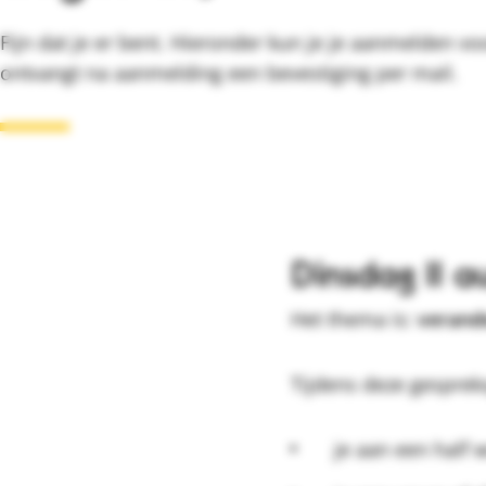
Fijn dat je er bent. Hieronder kun je je aanmelden vo
ontvangt na aanmelding een bevestiging per mail.
Dinsdag 11 a
Het thema is:
verande
Tijdens deze gesprek
je aan een half