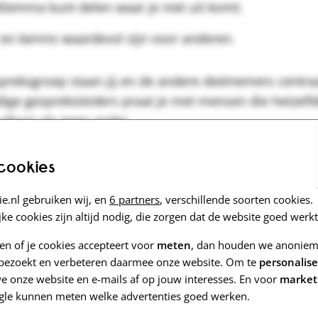
dilemma kunt delen waar je niet uit komt;
en kennis waardevol zijn voor anderen.
spreksgroep staan jij en de andere deelnemers centra
ige gespreksleiders praat je met mensen die hetzelfd
 elkaar als geen ander.
af? Vind je antwoord tussen onze
veelgestelde vragen
.
 cookies
e.nl gebruiken wij, en
6 partners
, verschillende soorten cookies.
voor deze gespreksgroep
ke cookies zijn altijd nodig, die zorgen dat de website goed werkt
zen of je cookies accepteert voor
meten
, dan houden we anoniem 
aan graag voor je klaar. Kun je toch niet komen? Laat 
e bezoekt en verbeteren daarmee onze website. Om te
personalis
ijeenkomst goed kunnen organiseren. Afmelden graag 
 onze website en e-mails af op jouw interesses. En voor
market
gle kunnen meten welke advertenties goed werken.