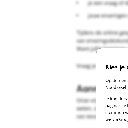
je een vraag of 
jouw ervaringen 
Tijdens de online ge
van ervaringsdeskund
Want jullie begrijpen
Vraag je je nog iets 
Kies je
Op dementi
Aanmelden 
Noodzakelij
Je kunt kie
Onze vrijwilligers st
pagina's j
weten, zodat we de b
stemmen we
van tevoren.
we via Goo