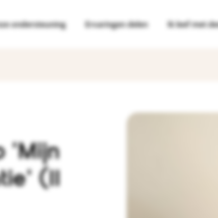
ze ondersteuning
Ervaringen delen
Ik leef met d
Alles over Dementie en diagnose
Alles over Samen leven met dement
Alles over Zorg- en regelzaken
Alles over Veranderend gedrag
Alles over Veiligheid en zelfstandigh
Alles over Lichamelijke verandering
tie
Herkennen
Veranderende relaties
Algemene regelzaken
Geheugenproblemen
Autorijden en vervoer
Dag- en nachtritme
Diagnose
Hoe ondersteun je je naaste
Geldzaken regelen
Achterdocht en afhankelijkheid
Actief blijven
Eten en drinken
Uitleg over dementie
Zorgen voor jezelf
Zorgbeslissingen nemen
Agressie en boosheid
Persoonlijke verzorging
Praten en horen
 'Mijn
Soorten dementie
Zorg delen
Invloed op je levenseinde
Dwalen en onrust
Zelfstandig en veilig wonen
Verminderde gezondheid
e' (11
Fasen dementie
Samen dingen doen
Zorg en hulp voor thuis
Hallucineren en wanen
Behandeling en medicatie
Jonge mensen met dementie
Verpleeghuis
Somberheid en lusteloosheid
Turks-Nederlandse informatie
Wet- en regelgeving