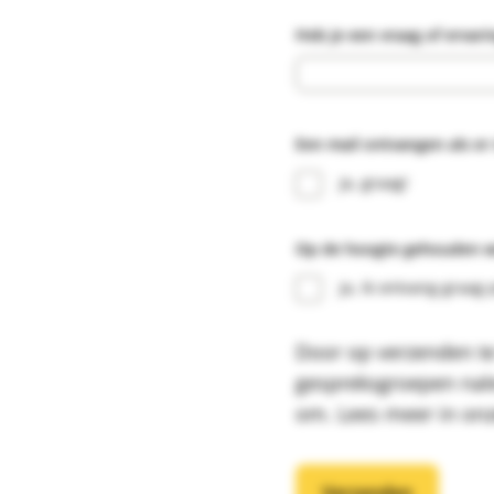
Heb je een vraag of ervarin
Een mail ontvangen als e
Ja, graag!
Op de hoogte gehouden 
Ja, ik ontvang graag 
Door op verzenden te 
gespreksgroepen nal
om. Lees meer in on