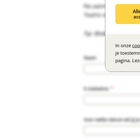
Na aanmelding ontvan
All
Teams werkt.
ac
Tip: Blokkeer meteen j
In onze
coo
je toestem
Naam
pagina. Le
*
E-mailadres
Voor welke datum wil jij 