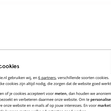
 cookies
gheid bij onvrijwillige zorg
e.nl gebruiken wij, en
6 partners
, verschillende soorten cookies.
ke cookies zijn altijd nodig, die zorgen dat de website goed werkt
e wet zorgt ervoor dat zorgverleners met nog
zen of je cookies accepteert voor
meten
, dan houden we anoniem 
jwillige zorg. We verwachten dat de Wzd
e bezoekt en verbeteren daarmee onze website. Om te
personalis
zorg. Vooral omdat sommige dingen in de
 onze website en e-mails af op jouw interesses. En voor
market
enk aan dingen als: