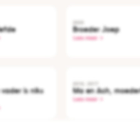
2025
iefde
Broeder Joep
Lees meer
2016, 2017
 vader is niks
Ma en Ach, moeder
Lees meer