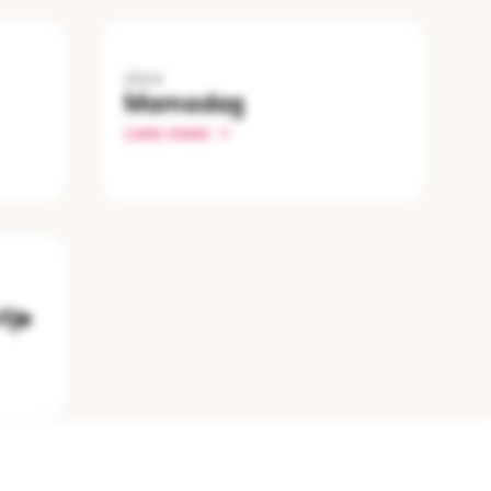
2024
Mamadag
Lees meer
tje