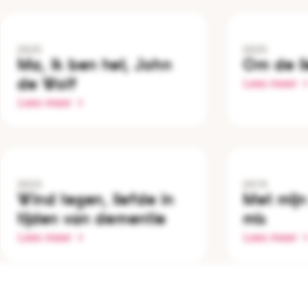
2025
2025
Ma, ik ben het, John
Om de l
de Wolf
Lees meer
Lees meer
2023
2019
Wind tegen, liefde in
Met mijn
tijden van dementie
mis
Lees meer
Lees meer