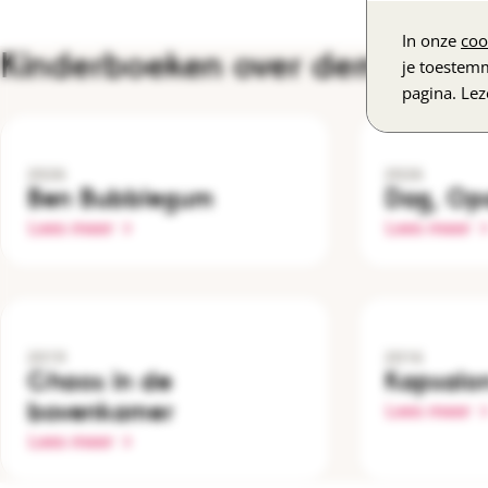
In onze
coo
Kinderboeken over dementie
je toestem
pagina. Le
2026
2026
Ben Bubblegum
Dag, Op
Lees meer
Lees meer
2019
2016
Chaos in de
Kapsalo
bovenkamer
Lees meer
Lees meer