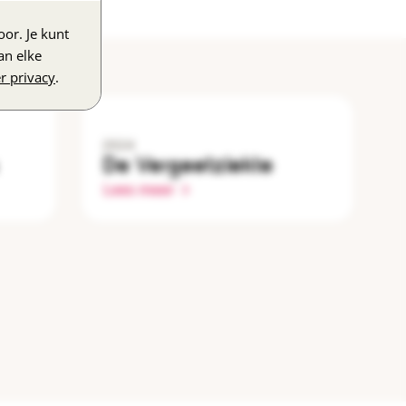
or. Je kunt
an elke
r privacy
.
2024
De Vergeetziekte
Lees meer