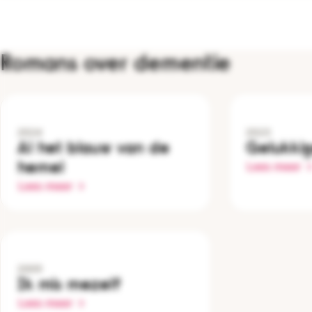
Romans over dementie
2024
2023
Al het blauw van de
Gelukki
hemel
Lees meer
Lees meer
2009
Ik mis mezelf
Lees meer