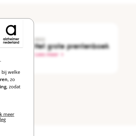
2022
Het grote prentenboek
Lees meer
.
bij welke
eren
, zo
ing
, zodat
jk meer
leg