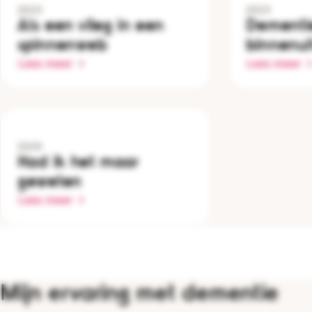
2023
2023
Als een vlieg in een
Dementi
spinnenweb
binnenui
Lees meer
Lees meer
2020
Had ik het maar
geweten
Lees meer
Mijn ervaring met dementie