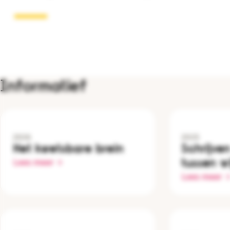
Informatief
2026
2025
Het kwetsbare brein
Schrijve
tussen wi
Lees meer
Lees meer