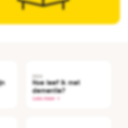
2024
jn
Hoe leef ik met
dementie?
Lees meer