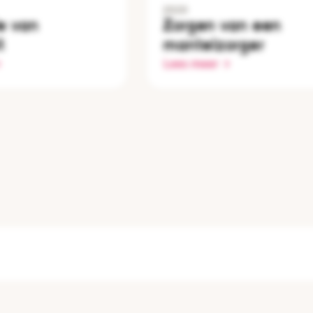
2020
e van
Zorgen van een
t
mantelzorger
Lees meer