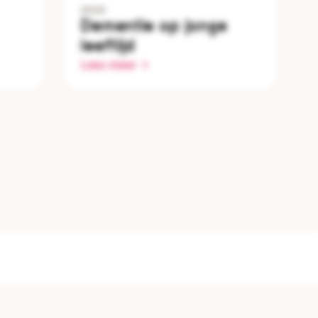
2020
Dementie op jonge
leeftijd
Lees meer