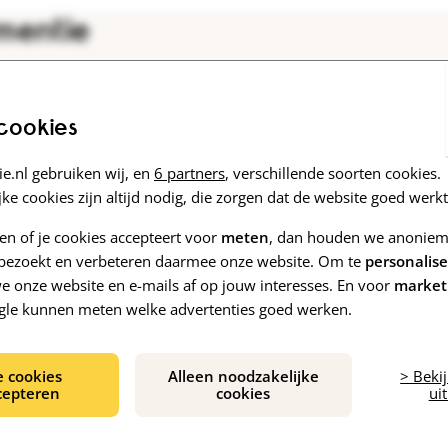
mentie
 cookies
2023
n makkelijke
Het woud van Holst
e.nl gebruiken wij, en
6 partners
, verschillende soorten cookies.
erdere titels)
Lees meer
ke cookies zijn altijd nodig, die zorgen dat de website goed werkt
zen of je cookies accepteert voor
meten
, dan houden we anoniem 
e bezoekt en verbeteren daarmee onze website. Om te
personalis
 onze website en e-mails af op jouw interesses. En voor
market
gle kunnen meten welke advertenties goed werken.
e cookies
Alleen noodzakelijke
> Beki
cepteren
cookies
uit