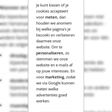
Je kunt kiezen of je
Wanneer en hoe?
cookies accepteert
De bijeenkomsten zijn bedoeld voor mensen met
voor
meten
, dan
houden we anoniem
een hersenaandoening als gevolg van ouderdom -
bij welke pagina's je
zoals dementie - en hun partners, kinderen en
bezoekt en verbeteren
andere familieleden. Je kunt je aanmelden voor één
daarmee onze
van de volgende bijeenkomsten:
website. Om te
personaliseren
, zo
dinsdag 4 oktober 2022
stemmen we onze
bijeenkomst voor mensen met dementie die
website en e-mails af
een persoonsgebonden budget (pgb) hebben
op jouw interesses. En
voor
marketing
, zodat
donderdag 20 oktober 2022
we via Google kunnen
bijeenkomst voor partners, kinderen en andere
meten welke
familieleden van mensen met dementie
advertenties goed
werken.
maandag 31 oktober 2022