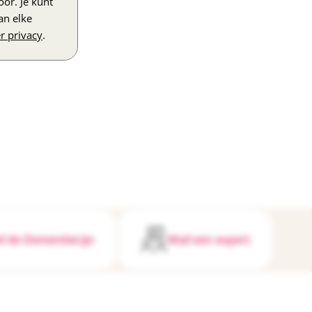
or. Je kunt
an elke
r privacy
.
l de DementieLijn
Mail een expert