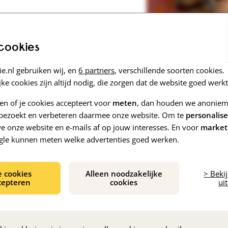
Marokkaans-Nederlandse informatie
Laatste zorg
 cookies
e.nl gebruiken wij, en
6 partners
, verschillende soorten cookies.
ke cookies zijn altijd nodig, die zorgen dat de website goed werkt
zen of je cookies accepteert voor
meten
, dan houden we anoniem 
e bezoekt en verbeteren daarmee onze website. Om te
personalis
g. We vragen iedereen om die dag een
 onze website en e-mails af op jouw interesses. En voor
market
 zien dat we mensen met dementie niet
gle kunnen meten welke advertenties goed werken.
e cookies
Alleen noodzakelijke
> Beki
and
, beschikbaar in twee varianten, én
cepteren
cookies
uit
an de andere prachtige producten: zoals een
angertje of oorbellen.