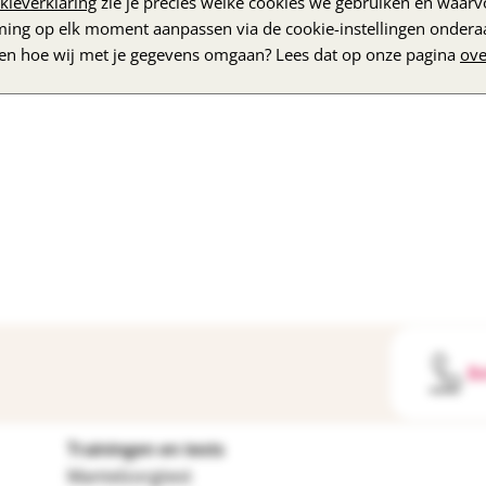
kieverklaring
zie je precies welke cookies we gebruiken en waarvo
zoek naar dementie mogelijk!
ming op elk moment aanpassen via de cookie-instellingen ondera
dige verzending.
zen hoe wij met je gegevens omgaan? Lees dat op onze pagina
ove
Be
Trainingen en tests
Mantelzorgtest