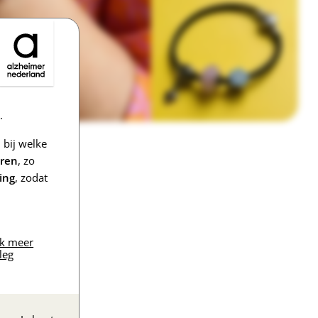
.
bij welke
eren
, zo
ing
, zodat
jk meer
leg