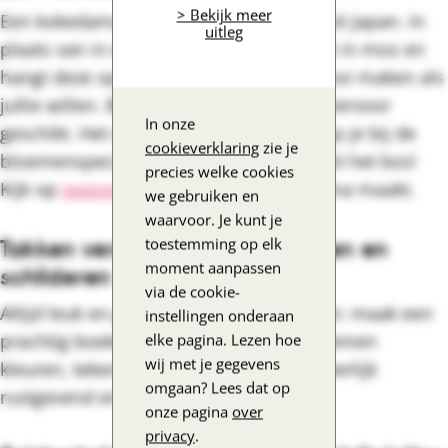
> Bekijk meer
Een kokedama is een mosbal en komt uit Japan. In
uitleg
plaats van in een pot, verpak je de plant in mos en
hangt deze op. Je kunt het samen zo mooi maken als
jullie willen. Bijna alle potplanten zijn hiervoor
In onze
geschikt. Het donzige mos hiervoor koop je bij de
cookieverklaring
zie je
bloemenspeciaalzaak. Haal géén mos uit het bos!
precies welke cookies
Kijk op
seasons.nl
hoe je een kokedama maakt.
we gebruiken en
waarvoor. Je kunt je
Takken versieren, bloemschikken en
toestemming op elk
moment aanpassen
schilderen
via de cookie-
Altijd leuk en gezellig om samen te doen: maak een
instellingen onderaan
prachtig boeket met lentebloemen. Bloemen
elke pagina. Lezen hoe
wij met je gegevens
kleuren, tekenen of schilderen is ook heerlijk
omgaan? Lees dat op
rustgevend en makkelijk om te doen.
onze pagina
over
privacy
.