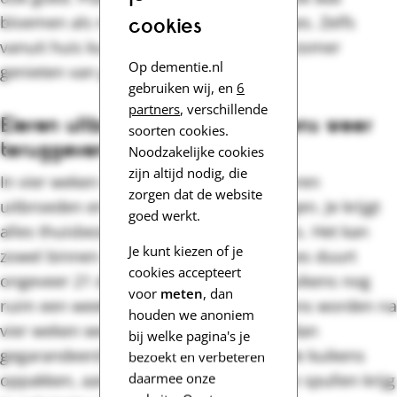
bloemen als narcissen en blauwe druifjes. Zelfs
cookies
vanuit huis kun je dan de hele lente en zomer
Op dementie.nl
genieten van gevarieerd groen.
gebruiken wij, en
6
partners
, verschillende
Eieren uitbroeden (en de kuikens weer
soorten cookies.
teruggeven)
Noodzakelijke cookies
zijn altijd nodig, die
In vier weken tijd kun je thuis kippeneieren
zorgen dat de website
uitbroeden en de kleine kuikens verzorgen. Je krijgt
goed werkt.
alles thuisbezorgd wat daarvoor nodig is. Het kan
Je kunt kiezen of je
zowel binnen als buiten. Het broedproces duurt
cookies accepteert
ongeveer 21 dagen, daarna heb je de kuikens nog
voor
meten
, dan
ruim een week. Alle spullen én de kuikens worden na
houden we anoniem
vier weken weer opgehaald. Ze krijgen dan
bij welke pagina's je
gegarandeerd een goed leven. Je mag de kuikens
bezoekt en verbeteren
daarmee onze
oppakken, aaien en vertroetelen. Bij alle spullen krijg