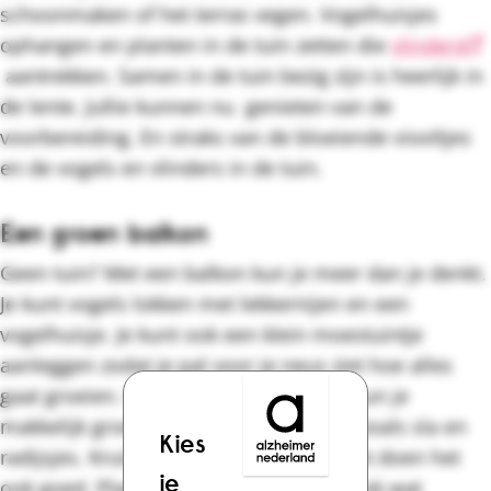
schoonmaken of het terras vegen. Vogelhuisjes
ophangen en planten in de tuin zetten die
vlinders
aantrekken. Samen in de tuin bezig zijn is heerlijk in
de lente. Jullie kunnen nu genieten van de
voorbereiding. En straks van de bloeiende viooltjes
en de vogels en vlinders in de tuin.
Een groen balkon
Geen tuin? Met een balkon kun je meer dan je denkt.
Je kunt vogels lokken met lekkernijen en een
vogelhuisje. Je kunt ook een klein moestuintje
aanleggen zodat je pal voor je neus ziet hoe alles
gaat groeien. In bakken op het balkon kun je
makkelijk groeiende groenten kweken, zoals sla en
Kies
radijsjes. Kruiden als peterselie en munt doen het
je
ook goed. Plant in een van de bakken ook wat