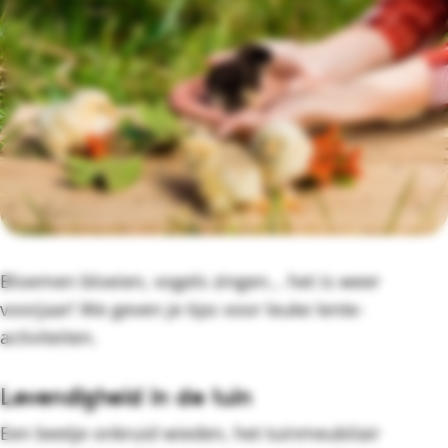
Bloemen bloeien, vogels zingen... het is weer
voorjaar! We geven je tips voor leuke lente-
activiteiten.
Levendigheid in de tuin
Een beetje onkruid wieden, het tuinmeubilair