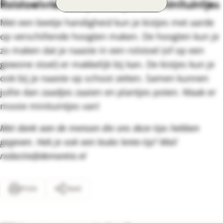
Rolstoelvriendelijke kistjes als minituintjes
Met een beetje handigheid kun je kistjes met aarde
op verschillende hoogten maken. De hoogten kun je
zo maken dat je naaste in een rolstoel (of op een
gewone stoel) er makkelijk bij kan. De kistjes kun je
ook bij je naaste op schoot zetten. Samen kunnen
jullie dan zaadjes zaaien en plantjes poten. Maak er
mooie minituintjes van!
Met dank aan de mensen die ons deze tips hebben
gegeven. Heb je ook een leuke lente-tip? Mail
redactie@dementie.nl
Print
Deel