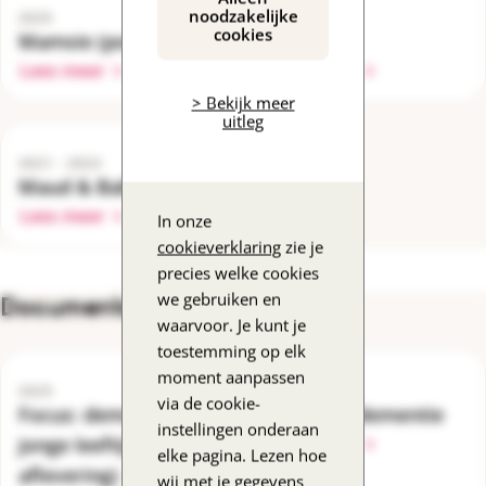
noodzakelijke
2025
2024
cookies
Mamsie (podcast)
Ruba!
Lees meer
Lees meer
> Bekijk meer
uitleg
2021 - 2023
Maud & Babs
Lees meer
In onze
cookieverklaring
zie je
precies welke cookies
we gebruiken en
Documentaires
waarvoor. Je kunt je
toestemming op elk
moment aanpassen
2025
2024
via de cookie-
Focus: dementie op
Kind van dementie
instellingen onderaan
jonge leeftijd (losse
Lees meer
elke pagina. Lezen hoe
aflevering)
wij met je gegevens