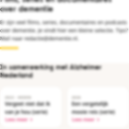
over dementie
Er zijn veel films, series, documentaires en podcasts
over dementie. Je vindt hier een kleine selectie. Tips?
Mail naar redactie@dementie.nl.
In samenwerking met Alzheimer
Nederland
2023 - HEDEN
2026
Vergeet niet dat ik
Een vergetelijk
van je hou (serie)
mooie reis (serie)
Lees meer
Lees meer