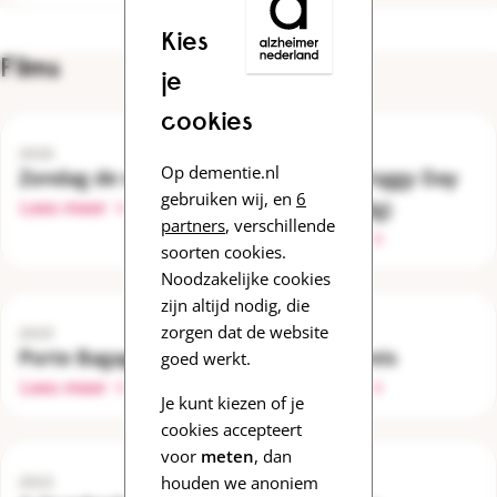
Kies
Films
je
cookies
2026
2025
Op dementie.nl
Zondag de negenste
Another Foggy Day
gebruiken wij, en
6
Lees meer
(Engelstalig)
partners
, verschillende
Lees meer
soorten cookies.
Noodzakelijke cookies
zijn altijd nodig, die
zorgen dat de website
2025
2024
Porte Bagage
De Terugreis
goed werkt.
Lees meer
Lees meer
Je kunt kiezen of je
cookies accepteert
voor
meten
, dan
houden we anoniem
2022
2021