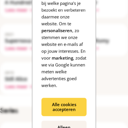
A Hundred Flowers
The Father
bij welke pagina's je
Lees meer
Lees meer
bezoekt en verbeteren
daarmee onze
website. Om te
personaliseren
, zo
2021
2019
stemmen we onze
Supernova
Kapsalon Romy
website en e-mails af
Lees meer
Lees meer
op jouw interesses. En
voor
marketing
, zodat
we via Google kunnen
meten welke
2015
Still Alice
advertenties goed
werken.
Lees meer
Alle cookies
Series
accepteren
Alleen