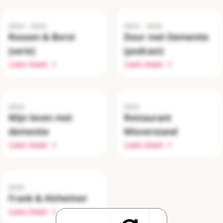
2024 - 2026
2023 - 2026
Roosen & Borst
Door met Dementie
(serie)
(podcast)
Lees meer
Lees meer
2024
2022
Mijn leven met
Restaurant
dementie
Misverstand
Lees meer
Lees meer
2020
Frank & Alzheimer
Lees meer