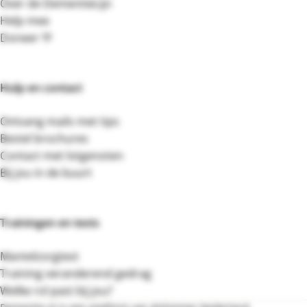
Over de DementieLijn
Help mee
Doneer 💛
Hulp en contact
Ontvang mails met tips
Bestel brochures
Contact met lotgenoten
Bij jou in de buurt
Trainingen en tests
Mantelzorgtest
Training veranderend gedrag
Welke rol past bij jou?