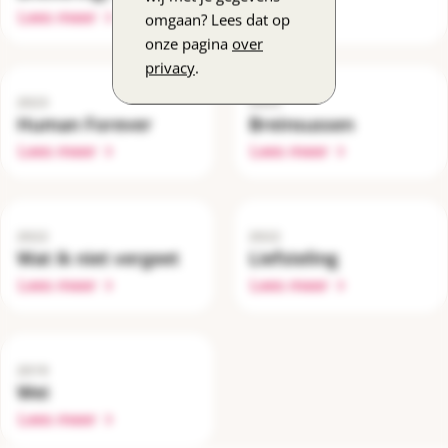
Lees meer
omgaan? Lees dat op
onze pagina
over
privacy
.
2023
2023
Human Forever
Breinsussen
Lees meer
Lees meer
2022
2022
Wat ik niet vergeet
Liefsteling
Lees meer
Lees meer
2019
Wei
Lees meer