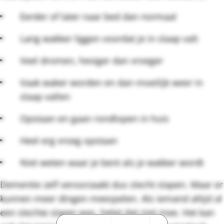
Eerder of later naar bed dan normaal
Lang wakker liggen voordat je in slaap valt
Veel dromen, heviger dan vroeger
Vaak waker worden en dan moeilijk weer in
slaap vallen
Opstaan en gaan rondlopen in huis
Heel erg vroeg opstaan
Niet weten waar je bent als je wakker wordt
Dementie zelf veroorzaakt dus slecht slapen. Maar er
kunnen meer dingen meespelen. Als iemand altijd al
een slechte slaper was, helpt dat niet mee. Het kan