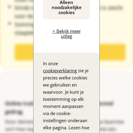
Alleen
Drinkt iemand veel koffie? Ook dat is slecht
noodzakelijke
cookies
voor de nachtrust.
Sommige medicijnen zorgen voor
> Bekijk meer
slaaptekort.
uitleg
Meer tips
In onze
cookieverklaring
zie je
precies welke cookies
we gebruiken en
waarvoor. Je kunt je
toestemming op elk
Online training: Omgaan met veranderend
moment aanpassen
gedrag
via de cookie-
instellingen onderaan
Door dementie verandert gedrag. Hoe ga je daarmee
elke pagina. Lezen hoe
om? Hoe reageer je als iemand met dementie iets