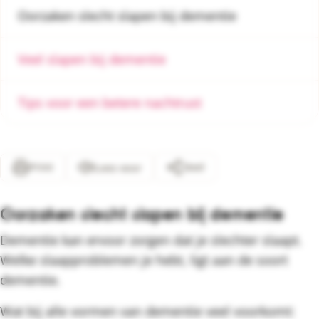
Oorzaken slecht slapen bij dementie
Veel slapen bij dementie
Tips voor een betere nachtrust
Print
Deel
Lees voor
Oorzaken slecht slapen bij dementie
Dementie kan ervoor zorgen dat je slechter slaapt.
Welke slaapproblemen je hebt, ligt aan de soort
dementie.
Wat bij alle vormen van dementie veel voorkomt: