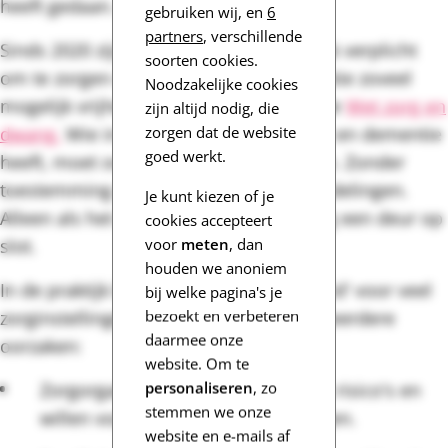
heeft gedaan.
gebruiken wij, en
6
partners
, verschillende
Sinds 2020 zijn zorginstellingen wettelijk verplicht
soorten cookies.
om te zorgen dat bewoners met dementie zoveel
Noodzakelijke cookies
mogelijk vrijheid hebben. Dat staat in de
Wet zorg en
zijn altijd nodig, die
zorgen dat de website
dwang.
Wie in een zorginstelling woont en dementie
goed werkt.
heeft, moet overdag de deur uit kunnen. Zonder
toestemming en zonder (moeilijke) handelingen.
Je kunt kiezen of je
Alleen als het echt niet anders kan, mag een deur op
cookies accepteert
voor
meten
, dan
slot.
houden we anoniem
In de praktijk blijkt dit 'opendeurenbeleid' voor veel
bij welke pagina's je
bezoekt en verbeteren
zorginstellingen nog lastig. Dat heeft meerdere
daarmee onze
oorzaken:
website. Om te
personaliseren
, zo
Zorgorganisaties zijn bang voor de risico's en
stemmen we onze
willen vooral ongelukken voorkomen.
website en e-mails af