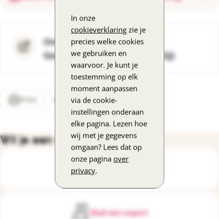
In onze
cookieverklaring
zie je
Onderzoek Inspectie
precies welke cookies
we gebruiken en
Gezondheidszorg en Jeugd (IGJ)
waarvoor. Je kunt je
toestemming op elk
moment aanpassen
Print
Deel
via de cookie-
instellingen onderaan
elke pagina. Lezen hoe
wij met je gegevens
Wil je een vraag stellen?
omgaan? Lees dat op
onze pagina
over
Bel de DementieLijn
privacy
.
Mail een expert