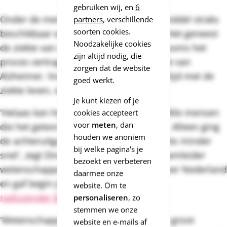
gebruiken wij, en
6
Onder de merknaam Leqembi zal het middel straks
partners
, verschillende
soorten cookies.
beschikbaar worden voor Amerikanen. Het geneest
Noodzakelijke cookies
de ziekte van Alzheimer niet, maar kan soms het
zijn altijd nodig, die
proces vertragen. Vooral in de beginfase van
zorgen dat de website
Alzheimer. Voor mensen die al langere tijd met de
goed werkt.
ziekte leven, werkt het niet.
Je kunt kiezen of je
'Helaas kan het de ziekte niet stoppen. Alle mensen
cookies accepteert
voor
meten
, dan
die het getest hebben, gingen achteruit. Alleen ging
houden we anoniem
de achteruitgang dankzij het medicijn iets minder
bij welke pagina's je
snel', zegt Dinant Bekkenkamp. Hij is teamleider
bezoekt en verbeteren
wetenschappelijk onderzoek bij Alzheimer Nederland
daarmee onze
en gaf begin juli een toelichting aan
website. Om te
radiozender BNR
.
personaliseren
, zo
stemmen we onze
'Wetenschappelijk gezien is dit echt wel groot
website en e-mails af