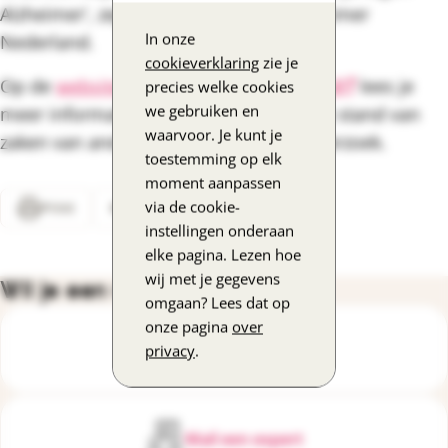
Alzheimer', zegt Bekkenkamp van Alzheimer
In onze
Nederland.
cookieverklaring
zie je
Op de
website van Alzheimer Nederland
lees je
precies welke cookies
we gebruiken en
meer informatie over Lecanemab en de stand van
waarvoor. Je kunt je
zaken van ander wetenschappelijk onderzoek.
toestemming op elk
moment aanpassen
via de cookie-
Print
Deel
instellingen onderaan
elke pagina. Lezen hoe
wij met je gegevens
Wil je een vraag stellen?
omgaan? Lees dat op
onze pagina
over
Bel de DementieLijn
privacy
.
Mail een expert