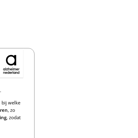
.
bij welke
eren
, zo
ing
, zodat