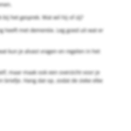
omen.
ij het gesprek. Wat wil hij of zij?
ng heeft met dementie. Leg goed uit wat er
at kun je alvast vragen en regelen in het
zelf, maar maak ook een overzicht voor je
 briefje. Hang dat op, zodat de zieke elke