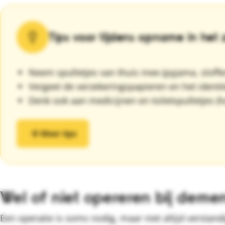
Tips voor tijdens opname in het 
Neem spulletjes van thuis mee (pyjama, sloffen
Vergeet de verzekeringspapieren en het identit
Denk ook aan medicijnen en toiletspulletjes (h
Meer tips
Wel of niet opereren bij demen
Een operatie is soms nodig, maar niet altijd versta