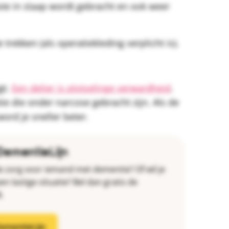
te in slaap wordt gebracht en ook weer
trekken (als operatiekleding verplicht is).
gt.
Een delier is plotselinge verwardheid
.
e die onder narcose gebracht zijn. Als de
ord je sneller beter.
DementieLijn
e zorg voor iemand met dementie? Of wil je
n lastige situatie? Bel dan gratis de
.
ementieLijn