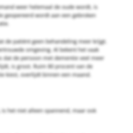
 iemand weer helemaal de oude wordt, is
die geopereerd wordt aan een gebroken
atie.
at de patiënt geen behandeling meer krijgt.
 vertrouwde omgeving. Al bekent het vaak
ns dat de persoon met dementie veel meer
jdt, is groot. Ruim 80 procent van de
ie kiest, overlijdt binnen een maand.
, is het niet alleen spannend, maar ook