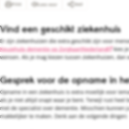
Print
Deel
Lees voor
Vind een geschikt ziekenhuis
Er zijn ziekenhuizen die extra geschikt zijn voor me
Keuzehulp dementie op ZorgkaartNederland
kies je
wensen. Als je mag kiezen tussen ziekenhuizen, dan we
Gesprek voor de opname in he
Opname in een ziekenhuis is extra moeilijk voor iem
als je niet altijd snapt waar je bent. Terwijl rust heel 
met de specialist over dementie. Misschien kunnen 
makkelijker te maken. Denk aan de volgende dingen: