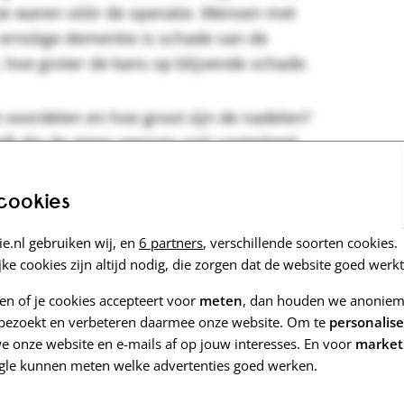
 ze waren vóór de operatie. Mensen met
ernstige dementie is schade van de
 hoe groter de kans op blijvende schade.
de voordelen en hoe groot zijn de nadelen?
ft die de eigen wensen ooit vastgelegd.
deling, terwijl anderen alleen kiezen
 cookies
e.nl gebruiken wij, en
6 partners
, verschillende soorten cookies.
ke cookies zijn altijd nodig, die zorgen dat de website goed werkt
 gebroken heup. Het gaat om zo'n 18.000
zen of je cookies accepteert voor
meten
, dan houden we anoniem 
e bezoekt en verbeteren daarmee onze website. Om te
personalis
ocent dementie.
 onze website en e-mails af op jouw interesses. En voor
market
gle kunnen meten welke advertenties goed werken.
tiënten herstellen meestal niet meer zo