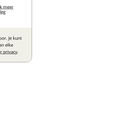
jk meer
leg
or. Je kunt
an elke
r privacy
.