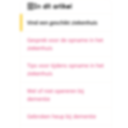
In dit artikel
Vind een geschikt ziekenhuis
Gesprek voor de opname in het
ziekenhuis
Tips voor tijdens opname in het
ziekenhuis
Wel of niet opereren bij
dementie
Gebroken heup bij dementie