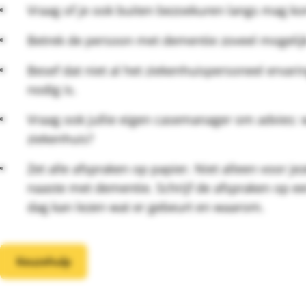
Vraag of je ook buiten bezoekuren langs mag k
Betrek de persoon met dementie zoveel mogelijk b
Besef dat niet al het ziekenhuispersoneel ervari
nodig is.
Vraag ook jullie eigen casemanager om advies: w
ziekenhuis?
Zet alle afspraken op papier. Niet alleen voor je
naaste met dementie. Schrijf de afspraken op een
dag kan lezen wat er gebeurt en waarom.
Keuzehulp