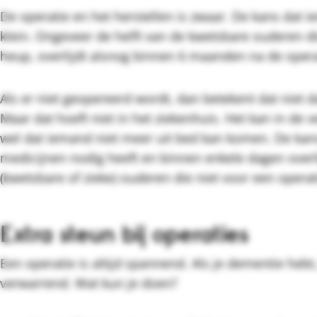
De operatie en het herstellen is zwaar. De kans dat
klein. Ongeveer de helft van de kwetsbare ouderen 
heup, overlijdt alsnog binnen 6 maanden na de oper
Als er niet geopereerd wordt, dan betekent dat niet d
Maar dat hoeft niet in het ziekenhuis. Het kan in de
wel dat iemand niet meer uit bed kan komen. De ka
medicijnen nodig heeft en binnen enkele dagen overli
(kwetsbare of zieke) ouderen die niet voor een operat
Extra steun bij operaties
Een operatie is altijd spannend. Als je dementie hebt
verwarrend. Wat kun je doen?