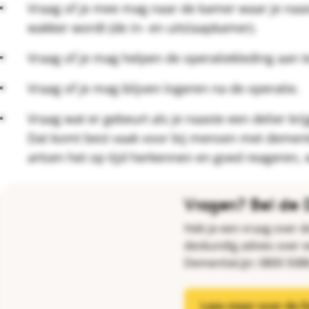
Vraag of je mee mag naar de kamer waar je naas
wakker wordt (de in- en uitslaapkamer).
Vraag of je mag helpen de operatiekleding aan te 
Vraag of je mag blijven logeren na de operatie.
Vraag wat er gebeurt als je naaste een delier krij
Dat komt best vaak voor bij mensen met dementi
artsen het op tijd herkennen en goed reageren, w
Vragen? Bel de 
Heb je een vraag over d
deskundig advies over ee
DementieLijn: 0800 5088
Lees meer over de D