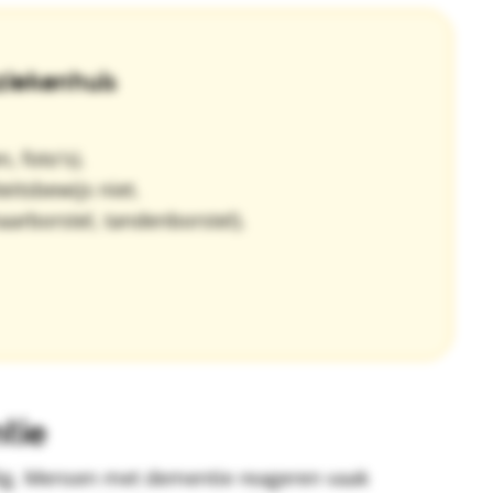
ziekenhuis
, foto's).
eitsbewijs niet.
aarborstel, tandenborstel).
tie
ndig. Mensen met dementie reageren vaak