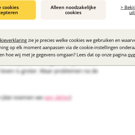
d met dementie en zijn of haar familie.
e cookies
Alleen noodzakelijke
> Beki
pleeghuis wonen of thuis heel veel zorg
cepteren
cookies
uit
n arts goed uitgelegd. Het kan een
kieverklaring
zie je precies welke cookies we gebruiken en waarvo
ming op elk moment aanpassen via de cookie-instellingen ondera
zen hoe wij met je gegevens omgaan? Lees dat op onze pagina
ove
een beetje) kan bewegen. Er zijn minder
 leven is groter. Maar problemen na de
se (dat noemen we
een delier
)