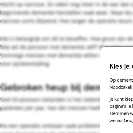
slecht op narcose. Ze raken nog meer in de war dan
beginnende dementie herstellen vaak weer. Maar bij 
narcose soms blijvend. Hoe langer de operatie duurt,
Het is belangrijk om dit te beseffen. Hoe groot zijn 
Wat wil de persoon met dementie zelf? Misschien hee
Sommige mensen met dementie willen maximale behan
voor pijnbestrijding.
Kies je
Op dementi
Gebroken heup bij dementie
Noodzakelij
Veel 65-plussers belanden in het ziekenhuis met een
Je kunt kie
pagina's j
patiënten per jaar. Van die mensen heeft zo'n 20 pr
stemmen we
we via Goo
Na een operatie ontstaan vaak problemen. Oudere pa