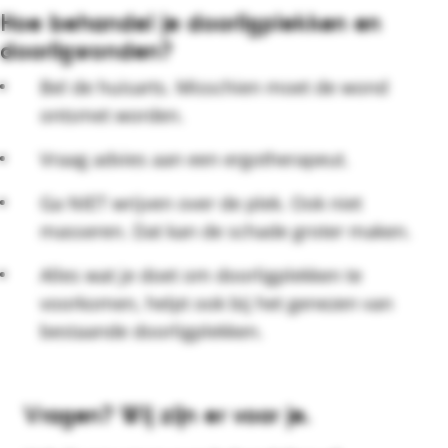
Hoe behandel je doorligplekken en
doorligwonden?
Bel de huisarts. Misschien moet de wond
ontsmet worden.
Vraag advies aan een ergotherapeut.
Ga NIET wrijven over de plek. Ook niet
masseren. Dat kan de schade groter maken.
Alles wat je doet om doorligplekken te
voorkomen, helpt ook bij het genezen van
bestaande doorligplekken.
Vragen? Wij zijn er voor je.