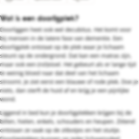
Wat is een doorligplek?
Doorliggen heet ook wel decubitus. Het komt voor
bij mensen in de latere fase van dementie. Een
doorligplek ontstaat op de plek waar je lichaam
steunt op de ondergrond. Dat kan een matras zijn,
maar ook een (rol)stoel. Het gebeurt als er lange tijd
te weinig bloed naar dat deel van het lichaam
stroomt. Je ziet eerst een blauwe of rode plek. Doe je
niets, dan sterft de huid af en krijg je een pijnlijke
wond.
Liggend in bed kun je doorligplekken krijgen bij de
billen, hielen, enkels, schouders en heupen. Zittend
ontstaan ze vaak op de zitbotjes en het stuitje.
Doorligplekken kunnen op ieder lichaamsdeel