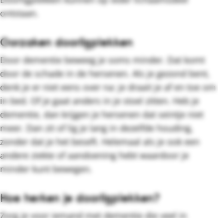
ontstaan.
Oorzaken doorligplekken
Door dementie beweeg je soms minder. Dat komt
door de schade in de hersenen. Als je gezond bent,
denk je er niet eens over na: je draait je af en toe om
in bed. Of je gaat anders in je stoel zitten. Heb je
dementie, dan krijgen je hersenen dat seintje niet
meer. Dan zit of lig je lang in dezelfde houding,
zonder dat je het beseft. Helemaal als je ook een
andere ziekte of aandoening hebt waardoor je
minder kunt bewegen.
Hoe herken je doorligplekken?
Zorg je voor iemand met dementie die veel in