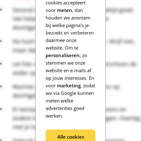
cookies accepteert
Gezond eten en genoeg drinken is altijd goed.
voor
meten
, dan
houden we anoniem
Het helpt ook bij het voorkomen van
bij welke pagina's je
doorligplekken.
bezoekt en verbeteren
daarmee onze
De huid moet droog en schoon zijn. Wrijf niet,
website. Om te
maar dep als je de huid afdroogt.
personaliseren
, zo
stemmen we onze
Let hier ook op bij incontinentie. Verschoon de
website en e-mails af
ander op tijd.
op jouw interesses. En
voor
marketing
, zodat
Warmte en zweten vergroten de kans op
we via Google kunnen
doorligplekken. Zorg voor koelte.
meten welke
advertenties goed
Er bestaan speciale matrassen, kussens en
werken.
andere hulpmiddelen tegen doorliggen. Overleg
met je huisarts of verpleegkundige.
Alle cookies
Gebruik GEEN kussens met een uitsparing,