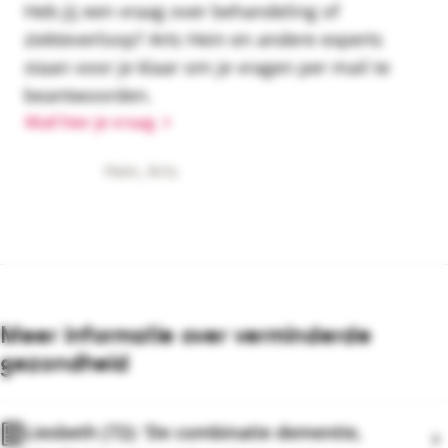
Heb jij een vraag over behandeling of
ziekteverloop? Arts Hein en andere experts
staan voor je klaar om je vragen per mail te
beantwoorden.
Mail hier je vraag
Hein, Arts
Meer informatie over verminderde
gezondheid
Liesbeth (72): ‘De combinatie dementie,