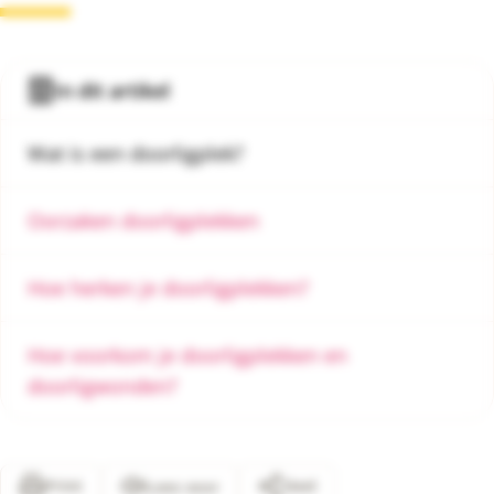
In dit artikel
Wat is een doorligplek?
Oorzaken doorligplekken
Hoe herken je doorligplekken?
Hoe voorkom je doorligplekken en
doorligwonden?
Print
Deel
Lees voor