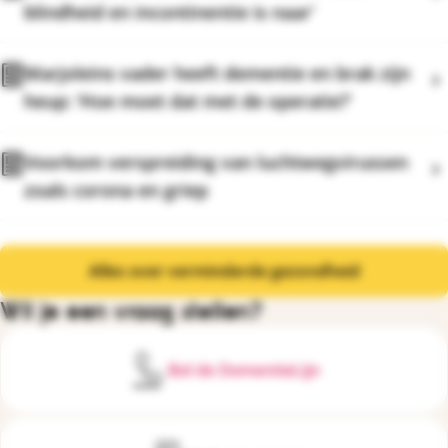
blindheid en incontinentie is naar’
Marjoleins vader heeft dementie en brak zijn
heup: ‘Hoe moet dat met de operatie?’
Voorkom verspreiding van luchtwegvirussen
zoals corona en griep
Alles over verminderde gezondheid
Wil je een vraag stellen?
Bel de DementieLijn