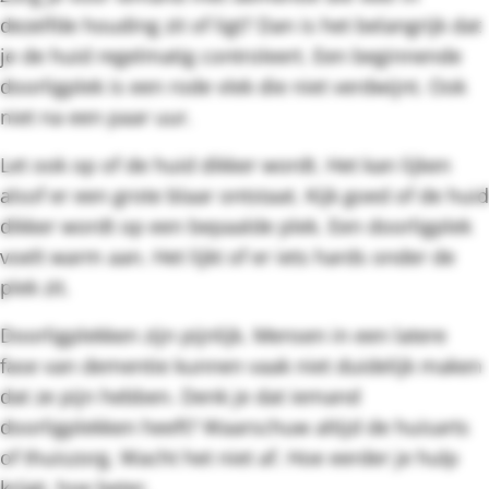
dezelfde houding zit of ligt? Dan is het belangrijk dat
je de huid regelmatig controleert. Een beginnende
doorligplek is een rode vlek die niet verdwijnt. Ook
niet na een paar uur.
Let ook op of de huid dikker wordt. Het kan lijken
alsof er een grote blaar ontstaat. Kijk goed of de huid
dikker wordt op een bepaalde plek. Een doorligplek
voelt warm aan. Het lijkt of er iets hards onder de
plek zit.
Doorligplekken zijn pijnlijk. Mensen in een latere
fase van dementie kunnen vaak niet duidelijk maken
dat ze pijn hebben. Denk je dat iemand
doorligplekken heeft? Waarschuw altijd de huisarts
of thuiszorg. Wacht het niet af. Hoe eerder je hulp
krijgt, hoe beter.