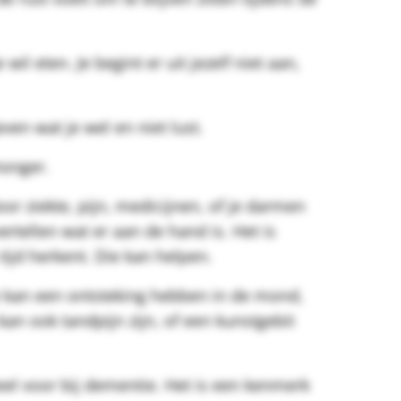
il eten. Je begint er uit jezelf niet aan,
en wat je wel en niet lust.
honger.
or ziekte, pijn, medicijnen, of je darmen
 vertellen wat er aan de hand is. Het is
tijd herkent. Die kan helpen.
 kan een ontsteking hebben in de mond,
an ook tandpijn zijn, of een kunstgebit
el voor bij dementie. Het is een kenmerk