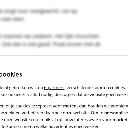
at zorgt voor overgewicht. Let op:
veel eten:
Dat noemen we oedeem. Het lijkt misschien
n. Ook dat is niet goed. Praat erover met de
ten. Het kan ook komen door te weinig
 cookies
ordt.
e.nl gebruiken wij, en
6 partners
, verschillende soorten cookies.
ke cookies zijn altijd nodig, die zorgen dat de website goed werkt
oor overgewicht? Bespreek met de
zen of je cookies accepteert voor
meten
, dan houden we anoniem 
last heeft de ander van het eigen gewicht?
e bezoekt en verbeteren daarmee onze website. Om te
personalis
r persoon.
 onze website en e-mails af op jouw interesses. En voor
market
gle kunnen meten welke advertenties goed werken.