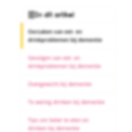
In dit artikel
Oorzaken van eet- en
drinkproblemen bij dementie
Gevolgen van eet- en
drinkproblemen bij dementie
Overgewicht bij dementie
Te weinig drinken bij dementie
Tips om beter te eten en
drinken bij dementie