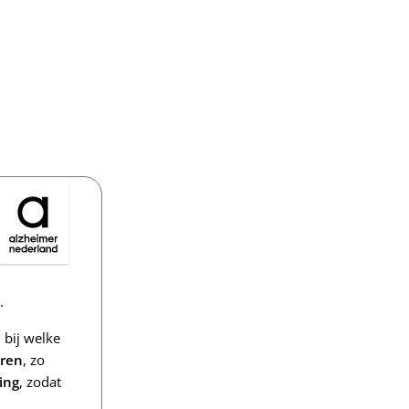
.
bij welke
eren
, zo
ing
, zodat