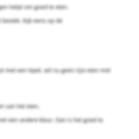
gen helpt om goed te eten.
l bestek. Kijk eens op de
t met een lepel, wil nu geen rijst eten met
n van het eten.
met een andere kleur. Dan is het goed te