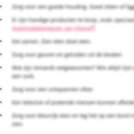
Zorg voor een goede houding. Goed zitten of lig
Er zijn handige producten te koop, zoals speciaa
Hulpmiddelenwijzer van Vilans
.
Eet samen. Zien eten doet eten.
Zorg voor geuren en geluiden uit de keuken
Wat zijn iemands eetgewoonten? Wie altijd rijst a
een vork.
Zorg voor een ontspannen sfeer.
Een televisie of pratende mensen kunnen afleide
Zorg voor kleurrijk eten en leg het op een bord 
zien.