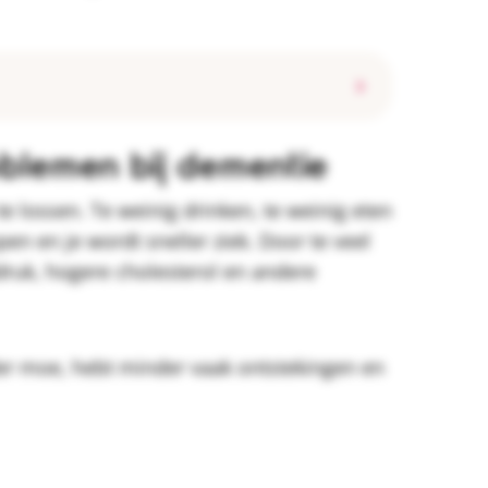
oblemen bij dementie
e lossen. Te weinig drinken, te weinig eten
en en je wordt sneller ziek. Door te veel
druk, hogere cholesterol en andere
der moe, hebt minder vaak ontstekingen en