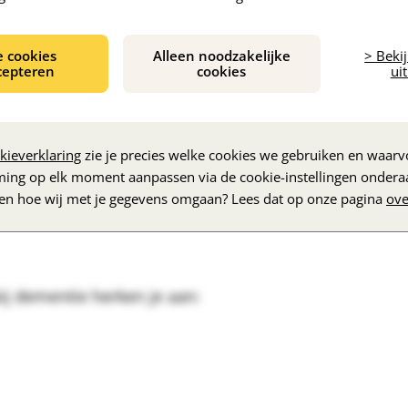
e cookies
Alleen noodzakelijke
> Beki
cepteren
cookies
uit
maal 1,7 liter per dag te drinken. Bij
kieverklaring
zie je precies welke cookies we gebruiken en waarvo
diarree en warm weer maken het erger.
ming op elk moment aanpassen via de cookie-instellingen ondera
zen hoe wij met je gegevens omgaan? Lees dat op onze pagina
ove
 het lichaam wél dorst heeft. De hersenen
bij dementie herken je aan: