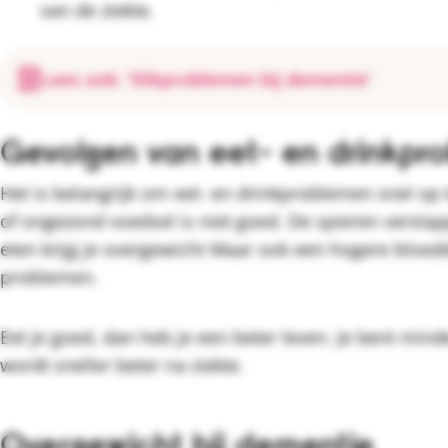
van de ziekte.
Lees ook: 'Slikproblemen bij dementie'
Gevolgen van eet- en drinkpr
Het is belangrijk om eet- en drinkproblemen snel op t
of ongezond voedsel is niet goed. De spieren verslapp
eten krijg je overgewicht Maar ook een hogere bloed
problemen.
Eet je goed, dan heb je een beter leven. Je bent min
wordt sneller beter na ziekte.
Overgewicht bij dementie