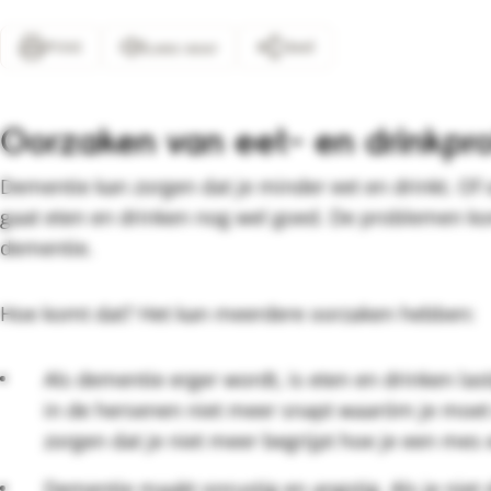
Print
Deel
Lees voor
Oorzaken van eet- en drinkpr
Dementie kan zorgen dat je minder eet en drinkt. Of 
gaat eten en drinken nog wel goed. De problemen ko
dementie.
Hoe komt dat? Het kan meerdere oorzaken hebben:
Als dementie erger wordt, is eten en drinken las
in de hersenen niet meer snapt waaróm je moet
zorgen dat je niet meer begrijpt hoe je een mes 
Dementie maakt onrustig en angstig. Als je niet d