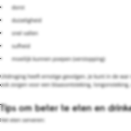
dorst
duizeligheid
snel vallen
sufheid
moeilijk kunnen poepen (verstopping)
Uitdroging heeft ernstige gevolgen. Je kunt in de war
ook zorgen voor een blaasontsteking, longonsteking,
Tips om beter te eten en drink
Het eten serveren: