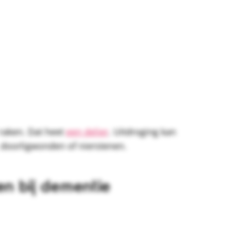
 raken. Dat heet
een delier
. Uitdroging kan
 doorligwonden of nierstenen.
en bij dementie