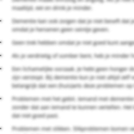
maaltijd, eet en drink je minder.
Dementie kan ook zorgen dat je niet beseft dat je w
omdat je hersenen geen seintje geven.
Geen trek hebben omdat je niet goed kunt aangev
Als je verdrietig of somber bent, heb je minder 
Een lichamelijke oorzaak. Je hebt geen honger do
zijn verstopt. Bij dementie kun je niet altijd zelf
belangrijk dat een (huis)arts deze problemen op 
Problemen met het gebit. Iemand met dementie
zonder dat aan iemand te kunnen vertellen. Het k
dat niet goed past.
Problemen met slikken. Slikproblemen komen ve