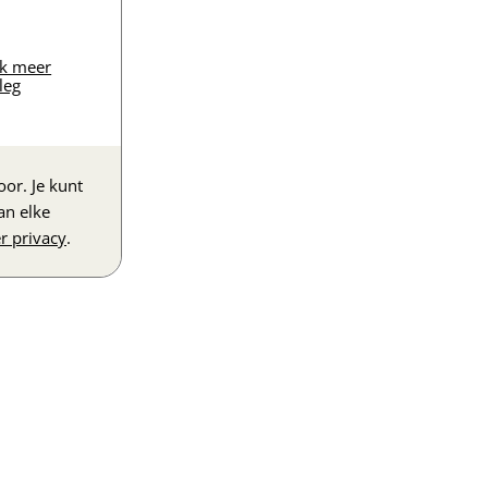
jk meer
leg
or. Je kunt
an elke
r privacy
.