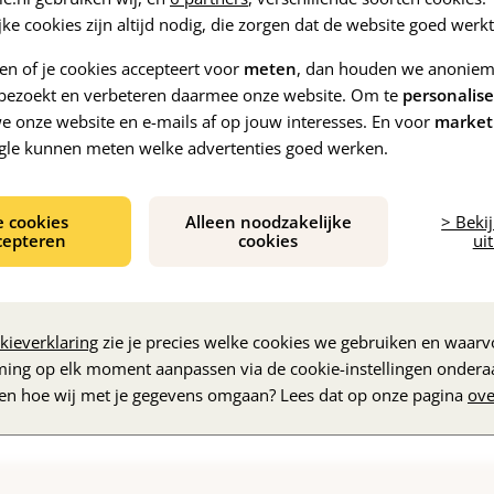
ke cookies zijn altijd nodig, die zorgen dat de website goed werkt
zen of je cookies accepteert voor
meten
, dan houden we anoniem 
e bezoekt en verbeteren daarmee onze website. Om te
personalis
2021
er
Supernova
 onze website en e-mails af op jouw interesses. En voor
market
gle kunnen meten welke advertenties goed werken.
Lees meer
e cookies
Alleen noodzakelijke
> Beki
cepteren
cookies
uit
kieverklaring
zie je precies welke cookies we gebruiken en waarvo
ming op elk moment aanpassen via de cookie-instellingen ondera
zen hoe wij met je gegevens omgaan? Lees dat op onze pagina
ove