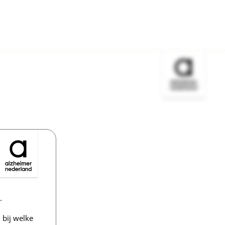
Bezoek de w
.
bij welke