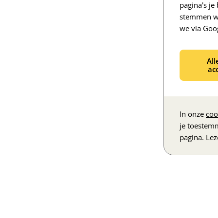
pagina's j
stemmen we
we via Goo
All
ac
In onze
coo
je toestem
pagina. Le