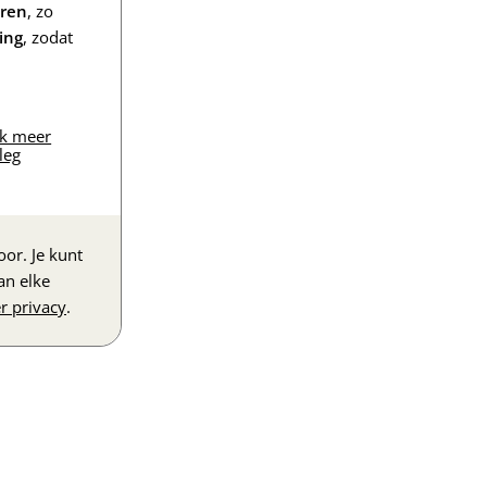
eren
, zo
ing
, zodat
jk meer
leg
or. Je kunt
an elke
r privacy
.