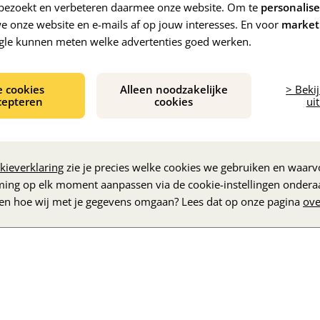
e bezoekt en verbeteren daarmee onze website. Om te
personalis
 onze website en e-mails af op jouw interesses. En voor
market
gle kunnen meten welke advertenties goed werken.
e cookies
Alleen noodzakelijke
> Beki
cepteren
cookies
uit
De inhoud wordt geladen...
kieverklaring
zie je precies welke cookies we gebruiken en waarvo
ming op elk moment aanpassen via de cookie-instellingen ondera
zen hoe wij met je gegevens omgaan? Lees dat op onze pagina
ove