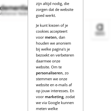
zijn altijd nodig, die
zorgen dat de website
Alzheimer Nederland
goed werkt.
Je kunt kiezen of je
Bezoek 
cookies accepteert
voor
meten
, dan
houden we anoniem
bij welke pagina's je
bezoekt en verbeteren
daarmee onze
website. Om te
personaliseren
, zo
stemmen we onze
website en e-mails af
op jouw interesses. En
voor
marketing
, zodat
we via Google kunnen
meten welke