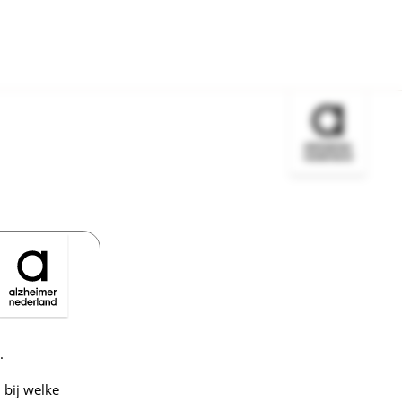
Bezoek de w
.
bij welke