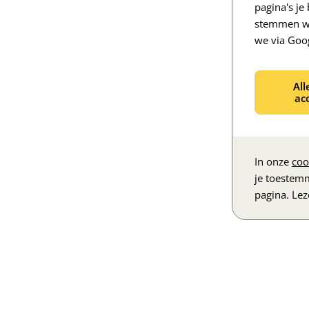
pagina's j
stemmen we
we via Goo
All
ac
In onze
coo
je toestem
pagina. Le