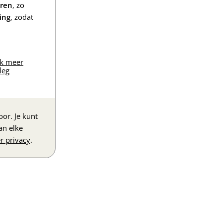
eren
, zo
ing
, zodat
jk meer
leg
or. Je kunt
an elke
r privacy
.