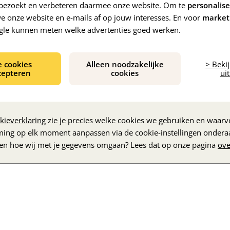
e bezoekt en verbeteren daarmee onze website. Om te
personalis
 onze website en e-mails af op jouw interesses. En voor
market
gle kunnen meten welke advertenties goed werken.
e cookies
Alleen noodzakelijke
> Beki
cepteren
cookies
uit
De inhoud wordt geladen...
kieverklaring
zie je precies welke cookies we gebruiken en waarvo
ming op elk moment aanpassen via de cookie-instellingen ondera
zen hoe wij met je gegevens omgaan? Lees dat op onze pagina
ove