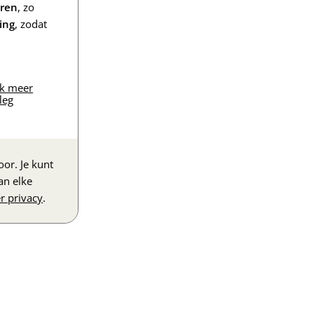
eren
, zo
ing
, zodat
jk meer
leg
or. Je kunt
an elke
r privacy
.