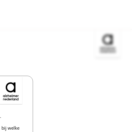
Bezoek de w
.
bij welke