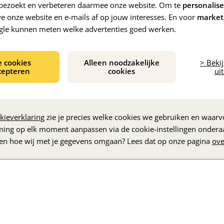
e bezoekt en verbeteren daarmee onze website. Om te
personalis
 onze website en e-mails af op jouw interesses. En voor
market
gle kunnen meten welke advertenties goed werken.
e cookies
Alleen noodzakelijke
> Beki
cepteren
cookies
uit
De inhoud wordt geladen...
kieverklaring
zie je precies welke cookies we gebruiken en waarvo
ming op elk moment aanpassen via de cookie-instellingen ondera
zen hoe wij met je gegevens omgaan? Lees dat op onze pagina
ove