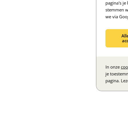
pagina's j
stemmen we
we via Goo
All
ac
In onze
coo
je toestem
pagina. Le