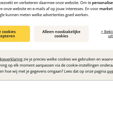
e bezoekt en verbeteren daarmee onze website. Om te
personalis
 onze website en e-mails af op jouw interesses. En voor
market
gle kunnen meten welke advertenties goed werken.
e cookies
Alleen noodzakelijke
> Beki
cepteren
cookies
uit
De inhoud wordt geladen...
kieverklaring
zie je precies welke cookies we gebruiken en waarvo
ming op elk moment aanpassen via de cookie-instellingen ondera
zen hoe wij met je gegevens omgaan? Lees dat op onze pagina
ove