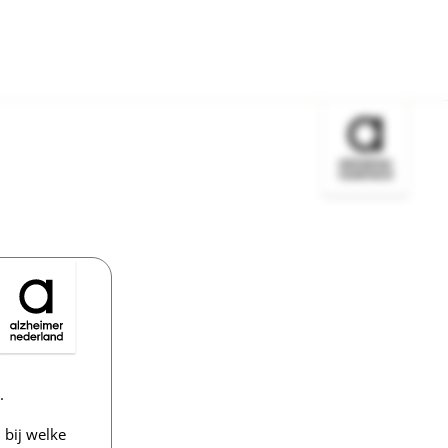
Bezoek de w
.
bij welke