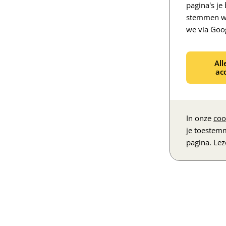
pagina's j
stemmen we
we via Goo
All
ac
In onze
coo
je toestem
pagina. Le