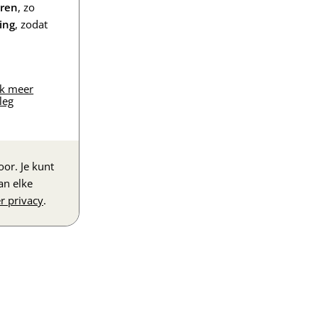
eren
, zo
ing
, zodat
jk meer
leg
or. Je kunt
an elke
r privacy
.