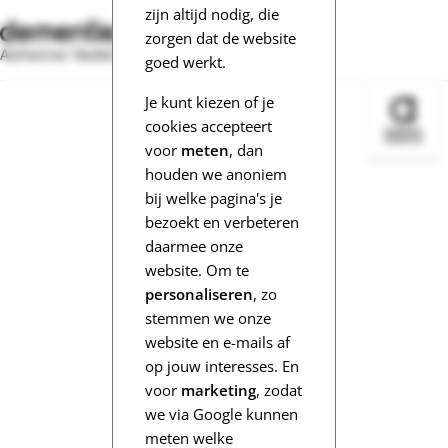
zijn altijd nodig, die
zorgen dat de website
Alzheimer Nederland
goed werkt.
Je kunt kiezen of je
Bezoek 
cookies accepteert
voor
meten
, dan
houden we anoniem
bij welke pagina's je
bezoekt en verbeteren
daarmee onze
website. Om te
personaliseren
, zo
stemmen we onze
website en e-mails af
op jouw interesses. En
voor
marketing
, zodat
we via Google kunnen
meten welke