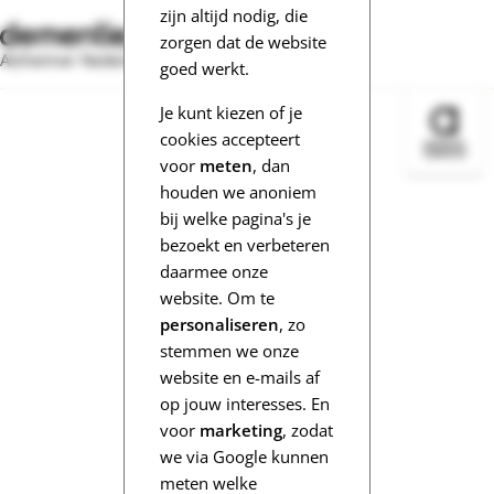
zijn altijd nodig, die
zorgen dat de website
Alzheimer Nederland
goed werkt.
Je kunt kiezen of je
Bezoek 
cookies accepteert
voor
meten
, dan
houden we anoniem
bij welke pagina's je
bezoekt en verbeteren
daarmee onze
website. Om te
personaliseren
, zo
stemmen we onze
website en e-mails af
op jouw interesses. En
voor
marketing
, zodat
we via Google kunnen
meten welke