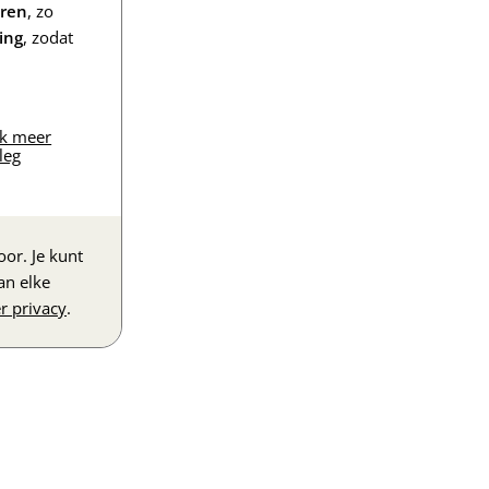
eren
, zo
ing
, zodat
jk meer
leg
or. Je kunt
an elke
r privacy
.