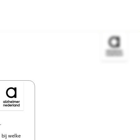
Bezoek de w
.
bij welke