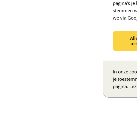
pagina's j
stemmen we
we via Goo
All
ac
In onze
coo
je toestem
pagina. Le