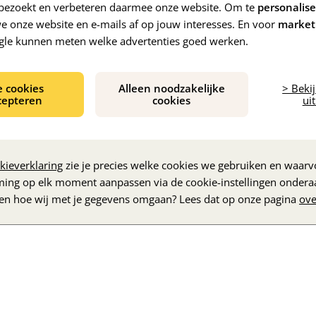
e bezoekt en verbeteren daarmee onze website. Om te
personalis
 onze website en e-mails af op jouw interesses. En voor
market
gle kunnen meten welke advertenties goed werken.
e cookies
Alleen noodzakelijke
> Beki
cepteren
cookies
uit
De inhoud wordt geladen...
kieverklaring
zie je precies welke cookies we gebruiken en waarvo
ming op elk moment aanpassen via de cookie-instellingen ondera
zen hoe wij met je gegevens omgaan? Lees dat op onze pagina
ove