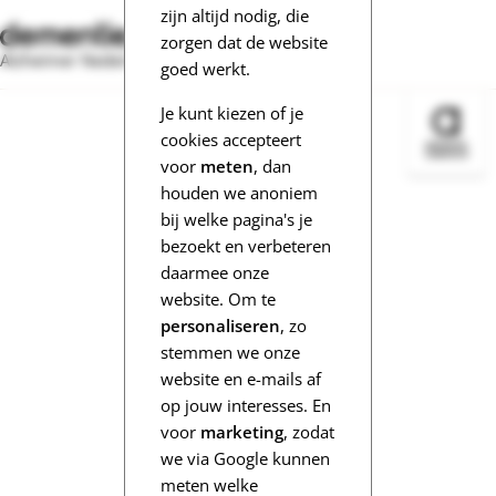
zijn altijd nodig, die
zorgen dat de website
Alzheimer Nederland
goed werkt.
Je kunt kiezen of je
Bezoek 
cookies accepteert
voor
meten
, dan
houden we anoniem
bij welke pagina's je
bezoekt en verbeteren
daarmee onze
website. Om te
personaliseren
, zo
stemmen we onze
website en e-mails af
op jouw interesses. En
voor
marketing
, zodat
we via Google kunnen
meten welke