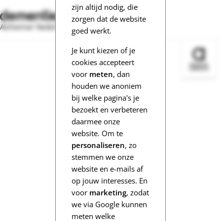
zijn altijd nodig, die
zorgen dat de website
Alzheimer Nederland
goed werkt.
Je kunt kiezen of je
Bezoek 
cookies accepteert
voor
meten
, dan
houden we anoniem
bij welke pagina's je
bezoekt en verbeteren
daarmee onze
website. Om te
personaliseren
, zo
stemmen we onze
website en e-mails af
op jouw interesses. En
voor
marketing
, zodat
we via Google kunnen
meten welke