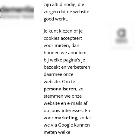
zijn altijd nodig, die
zorgen dat de website
Alzheimer Nederland
goed werkt.
Je kunt kiezen of je
Bezoek 
cookies accepteert
voor
meten
, dan
houden we anoniem
bij welke pagina's je
bezoekt en verbeteren
daarmee onze
website. Om te
personaliseren
, zo
stemmen we onze
website en e-mails af
op jouw interesses. En
voor
marketing
, zodat
we via Google kunnen
meten welke