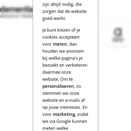
zijn altijd nodig, die
zorgen dat de website
Alzheimer Nederland
goed werkt.
Je kunt kiezen of je
Bezoek 
cookies accepteert
voor
meten
, dan
houden we anoniem
bij welke pagina's je
bezoekt en verbeteren
daarmee onze
website. Om te
personaliseren
, zo
stemmen we onze
website en e-mails af
op jouw interesses. En
voor
marketing
, zodat
we via Google kunnen
meten welke