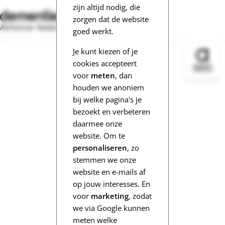
zijn altijd nodig, die
zorgen dat de website
Alzheimer Nederland
goed werkt.
Je kunt kiezen of je
Bezoek 
cookies accepteert
voor
meten
, dan
houden we anoniem
bij welke pagina's je
bezoekt en verbeteren
daarmee onze
website. Om te
personaliseren
, zo
stemmen we onze
website en e-mails af
op jouw interesses. En
voor
marketing
, zodat
we via Google kunnen
meten welke