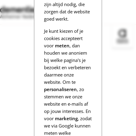
zijn altijd nodig, die
zorgen dat de website
Alzheimer Nederland
goed werkt.
Je kunt kiezen of je
Bezoek 
cookies accepteert
voor
meten
, dan
houden we anoniem
bij welke pagina's je
bezoekt en verbeteren
daarmee onze
website. Om te
personaliseren
, zo
stemmen we onze
website en e-mails af
op jouw interesses. En
voor
marketing
, zodat
we via Google kunnen
meten welke