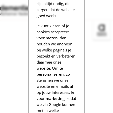
zijn altijd nodig, die
zorgen dat de website
Alzheimer Nederland
goed werkt.
Je kunt kiezen of je
Bezoek 
cookies accepteert
voor
meten
, dan
houden we anoniem
bij welke pagina's je
bezoekt en verbeteren
daarmee onze
website. Om te
personaliseren
, zo
stemmen we onze
website en e-mails af
op jouw interesses. En
voor
marketing
, zodat
we via Google kunnen
meten welke