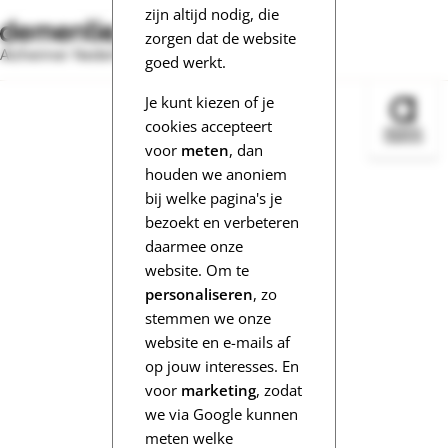
zijn altijd nodig, die
zorgen dat de website
Alzheimer Nederland
goed werkt.
Je kunt kiezen of je
Bezoek 
cookies accepteert
voor
meten
, dan
houden we anoniem
bij welke pagina's je
bezoekt en verbeteren
daarmee onze
website. Om te
personaliseren
, zo
stemmen we onze
website en e-mails af
op jouw interesses. En
voor
marketing
, zodat
we via Google kunnen
meten welke